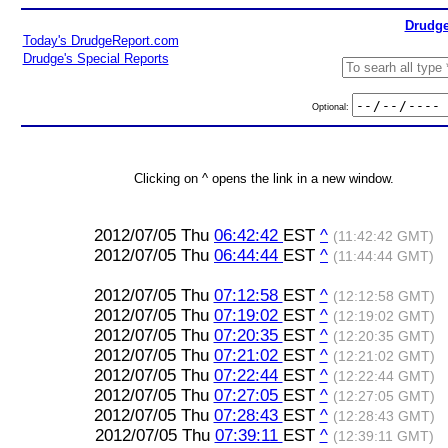
Drudge
Today's DrudgeReport.com
Drudge's Special Reports
Optional:
Clicking on ^ opens the link in a new window.
2012/07/05 Thu
06:42:42
EST
^
(11:42:42 GMT)
2012/07/05 Thu
06:44:44
EST
^
(11:44:44 GMT)
2012/07/05 Thu
07:12:58
EST
^
(12:12:58 GMT)
2012/07/05 Thu
07:19:02
EST
^
(12:19:02 GMT)
2012/07/05 Thu
07:20:35
EST
^
(12:20:35 GMT)
2012/07/05 Thu
07:21:02
EST
^
(12:21:02 GMT)
2012/07/05 Thu
07:22:44
EST
^
(12:22:44 GMT)
2012/07/05 Thu
07:27:05
EST
^
(12:27:05 GMT)
2012/07/05 Thu
07:28:43
EST
^
(12:28:43 GMT)
2012/07/05 Thu
07:39:11
EST
^
(12:39:11 GMT)