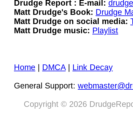
Drudge Report : E-mail:
drudg
Matt Drudge's Book:
Drudge Ma
Matt Drudge on social media:
Matt Drudge music:
Playlist
Home
|
DMCA
|
Link Decay
General Support:
webmaster@dru
Copyright © 2026 DrudgeRepor