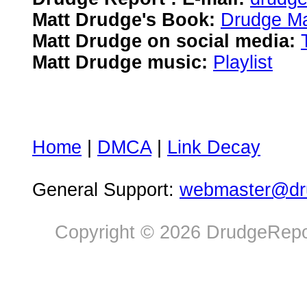
Matt Drudge's Book:
Drudge Ma
Matt Drudge on social media:
Matt Drudge music:
Playlist
Home
|
DMCA
|
Link Decay
General Support:
webmaster@dru
Copyright © 2026 DrudgeRepor