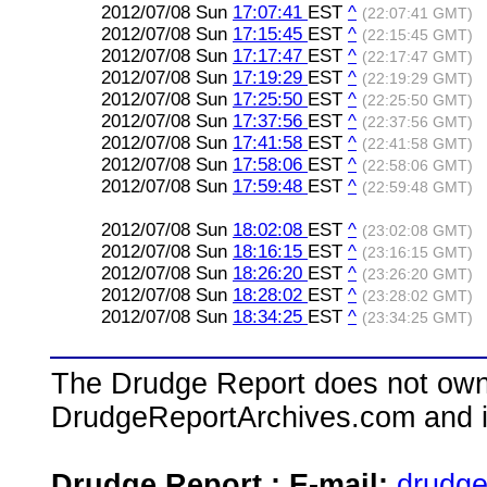
2012/07/08 Sun
17:07:41
EST
^
(22:07:41 GMT)
2012/07/08 Sun
17:15:45
EST
^
(22:15:45 GMT)
2012/07/08 Sun
17:17:47
EST
^
(22:17:47 GMT)
2012/07/08 Sun
17:19:29
EST
^
(22:19:29 GMT)
2012/07/08 Sun
17:25:50
EST
^
(22:25:50 GMT)
2012/07/08 Sun
17:37:56
EST
^
(22:37:56 GMT)
2012/07/08 Sun
17:41:58
EST
^
(22:41:58 GMT)
2012/07/08 Sun
17:58:06
EST
^
(22:58:06 GMT)
2012/07/08 Sun
17:59:48
EST
^
(22:59:48 GMT)
2012/07/08 Sun
18:02:08
EST
^
(23:02:08 GMT)
2012/07/08 Sun
18:16:15
EST
^
(23:16:15 GMT)
2012/07/08 Sun
18:26:20
EST
^
(23:26:20 GMT)
2012/07/08 Sun
18:28:02
EST
^
(23:28:02 GMT)
2012/07/08 Sun
18:34:25
EST
^
(23:34:25 GMT)
The Drudge Report does not own,
DrudgeReportArchives.com and is 
Drudge Report : E-mail:
drudg