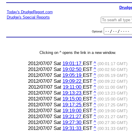
Drudge
Today's DrudgeReport.com
Drudge's Special Reports
Optional:
Clicking on ^ opens the link in a new window.
2012/07/07 Sat
19:01:17
EST
^
(00:01:17 GMT)
2012/07/07 Sat
19:02:50
EST
^
(00:02:50 GMT)
2012/07/07 Sat
19:05:19
EST
^
(00:05:19 GMT)
2012/07/07 Sat
19:09:22
EST
^
(00:09:22 GMT)
2012/07/07 Sat
19:11:00
EST
^
(00:11:00 GMT)
2012/07/07 Sat
19:13:23
EST
^
(00:13:23 GMT)
2012/07/07 Sat
19:15:00
EST
^
(00:15:00 GMT)
2012/07/07 Sat
19:17:25
EST
^
(00:17:25 GMT)
2012/07/07 Sat
19:19:00
EST
^
(00:19:00 GMT)
2012/07/07 Sat
19:21:27
EST
^
(00:21:27 GMT)
2012/07/07 Sat
19:27:30
EST
^
(00:27:30 GMT)
2012/07/07 Sat
19:31:33
EST
^
(00:31:33 GMT)