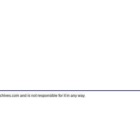
ves.com and is not responsible for it in any way.