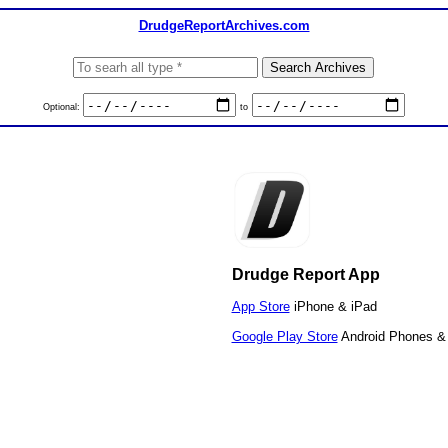
DrudgeReportArchives.com
Optional:
to
Drudge Report App
App Store
iPhone & iPad
Google Play Store
Android Phones & 