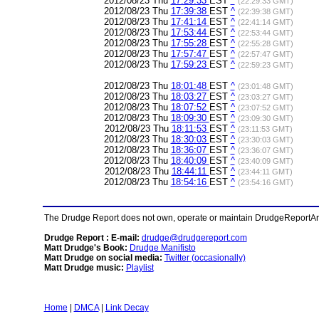
2012/08/23 Thu
17:29:33
EST
^
(22:29:33 GMT)
2012/08/23 Thu
17:39:38
EST
^
(22:39:38 GMT)
2012/08/23 Thu
17:41:14
EST
^
(22:41:14 GMT)
2012/08/23 Thu
17:53:44
EST
^
(22:53:44 GMT)
2012/08/23 Thu
17:55:28
EST
^
(22:55:28 GMT)
2012/08/23 Thu
17:57:47
EST
^
(22:57:47 GMT)
2012/08/23 Thu
17:59:23
EST
^
(22:59:23 GMT)
2012/08/23 Thu
18:01:48
EST
^
(23:01:48 GMT)
2012/08/23 Thu
18:03:27
EST
^
(23:03:27 GMT)
2012/08/23 Thu
18:07:52
EST
^
(23:07:52 GMT)
2012/08/23 Thu
18:09:30
EST
^
(23:09:30 GMT)
2012/08/23 Thu
18:11:53
EST
^
(23:11:53 GMT)
2012/08/23 Thu
18:30:03
EST
^
(23:30:03 GMT)
2012/08/23 Thu
18:36:07
EST
^
(23:36:07 GMT)
2012/08/23 Thu
18:40:09
EST
^
(23:40:09 GMT)
2012/08/23 Thu
18:44:11
EST
^
(23:44:11 GMT)
2012/08/23 Thu
18:54:16
EST
^
(23:54:16 GMT)
The Drudge Report does not own, operate or maintain DrudgeReportArchi
Drudge Report : E-mail:
drudge@drudgereport.com
Matt Drudge's Book:
Drudge Manifisto
Matt Drudge on social media:
Twitter (occasionally)
Matt Drudge music:
Playlist
Home
|
DMCA
|
Link Decay