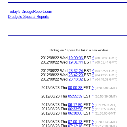
Today's DrudgeReport.com
Drudge's Special Reports
Clicking on ^ opens the link in a new window.
2012/08/22 Wed
19:00:06
EST
^
(00:00:06 GMT)
2012/08/22 Wed
19:01:44
EST
^
(00:01:44 GMT)
2012/08/22 Wed
23:32:24
EST
^
(04:32:24 GMT)
2012/08/22 Wed
23:42:29
EST
^
(04:42:29 GMT)
2012/08/22 Wed
23:48:32
EST
^
(04:48:32 GMT)
2012/08/23 Thu
00:00:38
EST
^
(05:00:38 GMT)
2012/08/23 Thu
05:55:39
EST
^
(10:55:39 GMT)
2012/08/23 Thu
06:17:50
EST
^
(11:17:50 GMT)
2012/08/23 Thu
06:33:58
EST
^
(11:33:58 GMT)
2012/08/23 Thu
06:38:00
EST
^
(11:38:00 GMT)
2012/08/23 Thu
07:00:13
EST
^
(12:00:13 GMT)
2012/08/23 Thu
07:12:18
EST
^
(12:12:18 GMT)