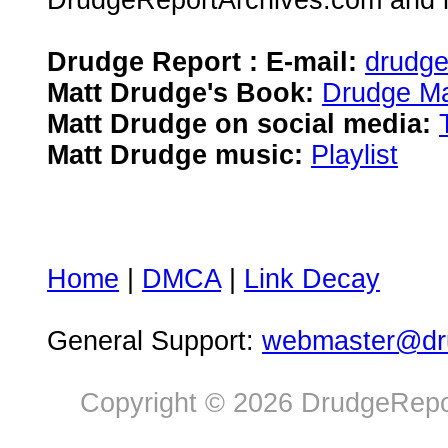
DrudgeReportArchives.com and is 
Drudge Report : E-mail:
drudg
Matt Drudge's Book:
Drudge Ma
Matt Drudge on social media:
Matt Drudge music:
Playlist
Home
|
DMCA
|
Link Decay
General Support:
webmaster@dru
Copyright © 2026 DrudgeRepor