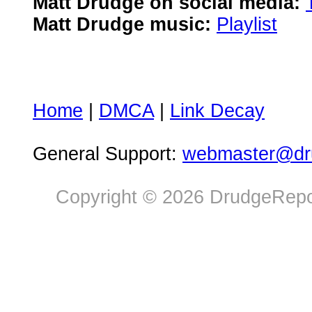
Matt Drudge on social media:
Matt Drudge music:
Playlist
Home
|
DMCA
|
Link Decay
General Support:
webmaster@dru
Copyright © 2026 DrudgeRepor