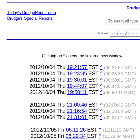
Drudge
Today's DrudgeReport.com
Drudge's Special Reports
Optional:
Clicking on ^ opens the link in a new window.
2012/10/04 Thu
19:21:57
EST
^
(00:21:57 GMT)
2012/10/04 Thu
19:23:35
EST
^
(00:23:35 GMT)
2012/10/04 Thu
19:30:01
EST
^
(00:30:01 GMT)
2012/10/04 Thu
19:44:07
EST
^
(00:44:07 GMT)
2012/10/04 Thu
19:50:11
EST
^
(00:50:11 GMT)
2012/10/04 Thu
21:00:46
EST
^
(02:00:46 GMT)
2012/10/04 Thu
21:16:54
EST
^
(02:16:54 GMT)
2012/10/04 Thu
21:31:01
EST
^
(02:31:01 GMT)
2012/10/05 Fri
06:11:26
EST
^
(11:11:26 GMT)
2012/10/05 Fri
06:29:34
EST
^
(11:29:34 GMT)