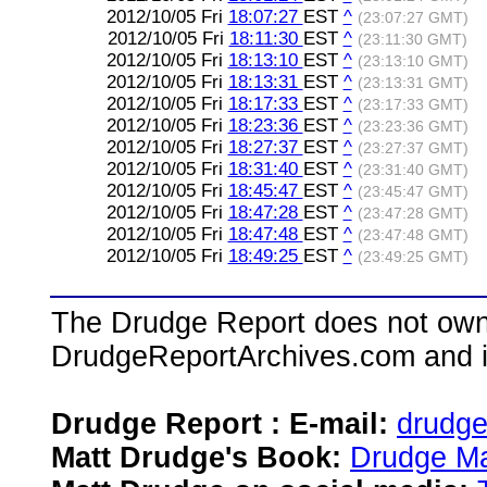
2012/10/05 Fri
18:07:27
EST
^
(23:07:27 GMT)
2012/10/05 Fri
18:11:30
EST
^
(23:11:30 GMT)
2012/10/05 Fri
18:13:10
EST
^
(23:13:10 GMT)
2012/10/05 Fri
18:13:31
EST
^
(23:13:31 GMT)
2012/10/05 Fri
18:17:33
EST
^
(23:17:33 GMT)
2012/10/05 Fri
18:23:36
EST
^
(23:23:36 GMT)
2012/10/05 Fri
18:27:37
EST
^
(23:27:37 GMT)
2012/10/05 Fri
18:31:40
EST
^
(23:31:40 GMT)
2012/10/05 Fri
18:45:47
EST
^
(23:45:47 GMT)
2012/10/05 Fri
18:47:28
EST
^
(23:47:28 GMT)
2012/10/05 Fri
18:47:48
EST
^
(23:47:48 GMT)
2012/10/05 Fri
18:49:25
EST
^
(23:49:25 GMT)
The Drudge Report does not own,
DrudgeReportArchives.com and is 
Drudge Report : E-mail:
drudg
Matt Drudge's Book:
Drudge Ma