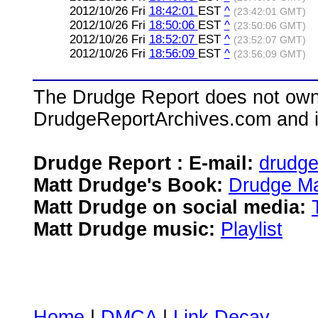
2012/10/26 Fri
18:42:01
EST
^
(23:42:01 GMT)
2012/10/26 Fri
18:50:06
EST
^
(23:50:06 GMT)
2012/10/26 Fri
18:52:07
EST
^
(23:52:07 GMT)
2012/10/26 Fri
18:56:09
EST
^
(23:56:09 GMT)
The Drudge Report does not own,
DrudgeReportArchives.com and is 
Drudge Report : E-mail:
drudg
Matt Drudge's Book:
Drudge Ma
Matt Drudge on social media:
Matt Drudge music:
Playlist
Home
|
DMCA
|
Link Decay