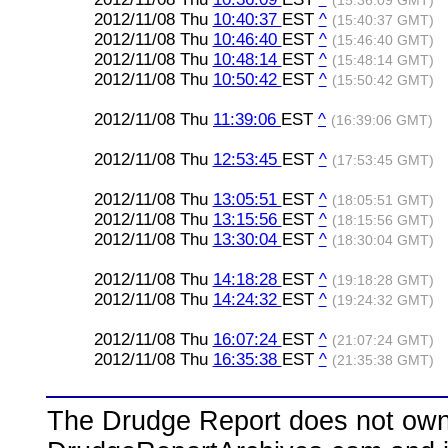
(15:36:09 GMT)
2012/11/08 Thu
10:40:37
EST
^
(15:40:37 GMT)
2012/11/08 Thu
10:46:40
EST
^
(15:46:40 GMT)
2012/11/08 Thu
10:48:14
EST
^
(15:48:14 GMT)
2012/11/08 Thu
10:50:42
EST
^
(15:50:42 GMT)
2012/11/08 Thu
11:39:06
EST
^
(16:39:06 GMT)
2012/11/08 Thu
12:53:45
EST
^
(17:53:45 GMT)
2012/11/08 Thu
13:05:51
EST
^
(18:05:51 GMT)
2012/11/08 Thu
13:15:56
EST
^
(18:15:56 GMT)
2012/11/08 Thu
13:30:04
EST
^
(18:30:04 GMT)
2012/11/08 Thu
14:18:28
EST
^
(19:18:28 GMT)
2012/11/08 Thu
14:24:32
EST
^
(19:24:32 GMT)
2012/11/08 Thu
16:07:24
EST
^
(21:07:24 GMT)
2012/11/08 Thu
16:35:38
EST
^
(21:35:38 GMT)
The Drudge Report does not own,