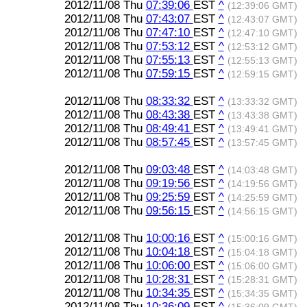
2012/11/08 Thu
07:39:06
EST
^
(12:39:06 GMT)
2012/11/08 Thu
07:43:07
EST
^
(12:43:07 GMT)
2012/11/08 Thu
07:47:10
EST
^
(12:47:10 GMT)
2012/11/08 Thu
07:53:12
EST
^
(12:53:12 GMT)
2012/11/08 Thu
07:55:13
EST
^
(12:55:13 GMT)
2012/11/08 Thu
07:59:15
EST
^
(12:59:15 GMT)
2012/11/08 Thu
08:33:32
EST
^
(13:33:32 GMT)
2012/11/08 Thu
08:43:38
EST
^
(13:43:38 GMT)
2012/11/08 Thu
08:49:41
EST
^
(13:49:41 GMT)
2012/11/08 Thu
08:57:45
EST
^
(13:57:45 GMT)
2012/11/08 Thu
09:03:48
EST
^
(14:03:48 GMT)
2012/11/08 Thu
09:19:56
EST
^
(14:19:56 GMT)
2012/11/08 Thu
09:25:59
EST
^
(14:25:59 GMT)
2012/11/08 Thu
09:56:15
EST
^
(14:56:15 GMT)
2012/11/08 Thu
10:00:16
EST
^
(15:00:16 GMT)
2012/11/08 Thu
10:04:18
EST
^
(15:04:18 GMT)
2012/11/08 Thu
10:06:00
EST
^
(15:06:00 GMT)
2012/11/08 Thu
10:28:31
EST
^
(15:28:31 GMT)
2012/11/08 Thu
10:34:35
EST
^
(15:34:35 GMT)
2012/11/08 Thu
10:36:09
EST
^