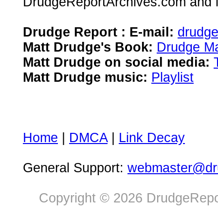
DrudgeReportArchives.com and is 
Drudge Report : E-mail:
drudg
Matt Drudge's Book:
Drudge Ma
Matt Drudge on social media:
Matt Drudge music:
Playlist
Home
|
DMCA
|
Link Decay
General Support:
webmaster@dru
Copyright © 2026 DrudgeRepor