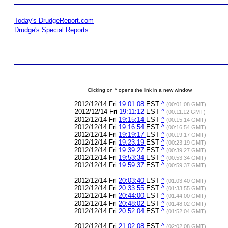
Today's DrudgeReport.com
Drudge's Special Reports
Clicking on ^ opens the link in a new window.
2012/12/14 Fri
19:01:08
EST
^
(00:01:08 GMT)
2012/12/14 Fri
19:11:12
EST
^
(00:11:12 GMT)
2012/12/14 Fri
19:15:14
EST
^
(00:15:14 GMT)
2012/12/14 Fri
19:16:54
EST
^
(00:16:54 GMT)
2012/12/14 Fri
19:19:17
EST
^
(00:19:17 GMT)
2012/12/14 Fri
19:23:19
EST
^
(00:23:19 GMT)
2012/12/14 Fri
19:39:27
EST
^
(00:39:27 GMT)
2012/12/14 Fri
19:53:34
EST
^
(00:53:34 GMT)
2012/12/14 Fri
19:59:37
EST
^
(00:59:37 GMT)
2012/12/14 Fri
20:03:40
EST
^
(01:03:40 GMT)
2012/12/14 Fri
20:33:55
EST
^
(01:33:55 GMT)
2012/12/14 Fri
20:44:00
EST
^
(01:44:00 GMT)
2012/12/14 Fri
20:48:02
EST
^
(01:48:02 GMT)
2012/12/14 Fri
20:52:04
EST
^
(01:52:04 GMT)
2012/12/14 Fri
21:02:08
EST
^
(02:02:08 GMT)