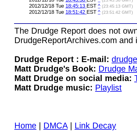
(23:43:38 GMT)
2012/12/18 Tue
18:45:13
EST
^
(23:45:13 GMT)
2012/12/18 Tue
18:51:42
EST
^
(23:51:42 GMT)
The Drudge Report does not own,
DrudgeReportArchives.com and is 
Drudge Report : E-mail:
drudg
Matt Drudge's Book:
Drudge Ma
Matt Drudge on social media:
Matt Drudge music:
Playlist
Home
|
DMCA
|
Link Decay