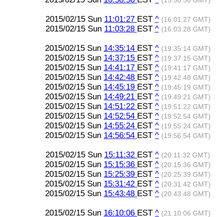
(15:58:56 GMT)
2015/02/15 Sun
11:01:27
EST
^
(16:01:27 GMT)
2015/02/15 Sun
11:03:28
EST
^
(16:03:28 GMT)
2015/02/15 Sun
14:35:14
EST
^
(19:35:14 GMT)
2015/02/15 Sun
14:37:15
EST
^
(19:37:15 GMT)
2015/02/15 Sun
14:41:17
EST
^
(19:41:17 GMT)
2015/02/15 Sun
14:42:48
EST
^
(19:42:48 GMT)
2015/02/15 Sun
14:45:19
EST
^
(19:45:19 GMT)
2015/02/15 Sun
14:49:21
EST
^
(19:49:21 GMT)
2015/02/15 Sun
14:51:22
EST
^
(19:51:22 GMT)
2015/02/15 Sun
14:52:54
EST
^
(19:52:54 GMT)
2015/02/15 Sun
14:55:24
EST
^
(19:55:24 GMT)
2015/02/15 Sun
14:56:54
EST
^
(19:56:54 GMT)
2015/02/15 Sun
15:11:32
EST
^
(20:11:32 GMT)
2015/02/15 Sun
15:15:36
EST
^
(20:15:36 GMT)
2015/02/15 Sun
15:25:39
EST
^
(20:25:39 GMT)
2015/02/15 Sun
15:31:42
EST
^
(20:31:42 GMT)
2015/02/15 Sun
15:43:48
EST
^
(20:43:48 GMT)
2015/02/15 Sun
16:10:06
EST
^
(21:10:06 GMT)