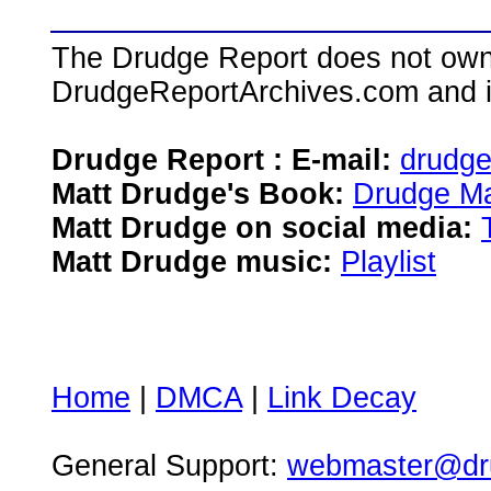
The Drudge Report does not own,
DrudgeReportArchives.com and is 
Drudge Report : E-mail:
drudg
Matt Drudge's Book:
Drudge Ma
Matt Drudge on social media:
Matt Drudge music:
Playlist
Home
|
DMCA
|
Link Decay
General Support:
webmaster@dru