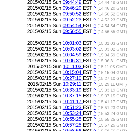
2015/02/15 Sun
09:44:49
EST
^
(14:44:49 GMT)
2015/02/15 Sun
09:46:20
EST
^
(14:46:20 GMT)
2015/02/15 Sun
09:50:52
EST
^
(14:50:52 GMT)
2015/02/15 Sun
09:52:23
EST
^
(14:52:23 GMT)
2015/02/15 Sun
09:54:54
EST
^
(14:54:54 GMT)
2015/02/15 Sun
09:56:55
EST
^
(14:56:55 GMT)
2015/02/15 Sun
10:01:03
EST
^
(15:01:03 GMT)
2015/02/15 Sun
10:03:02
EST
^
(15:03:02 GMT)
2015/02/15 Sun
10:04:59
EST
^
(15:04:59 GMT)
2015/02/15 Sun
10:06:31
EST
^
(15:06:31 GMT)
2015/02/15 Sun
10:11:03
EST
^
(15:11:03 GMT)
2015/02/15 Sun
10:15:04
EST
^
(15:15:04 GMT)
2015/02/15 Sun
10:27:10
EST
^
(15:27:10 GMT)
2015/02/15 Sun
10:29:11
EST
^
(15:29:11 GMT)
2015/02/15 Sun
10:33:19
EST
^
(15:33:19 GMT)
2015/02/15 Sun
10:37:15
EST
^
(15:37:15 GMT)
2015/02/15 Sun
10:41:17
EST
^
(15:41:17 GMT)
2015/02/15 Sun
10:51:23
EST
^
(15:51:23 GMT)
2015/02/15 Sun
10:53:24
EST
^
(15:53:24 GMT)
2015/02/15 Sun
10:55:25
EST
^
(15:55:25 GMT)
2015/02/15 Sun
10:57:25
EST
^
(15:57:25 GMT)
2015/02/15 Sun
10:58:56
EST
^