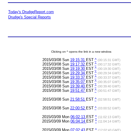
Today's DrudgeReport.com
Drudge's Special Reports
Clicking on ^ opens the link in a new window.
2015/03/08 Sun
19:15:31
EST
^
(00:15:31 GMT)
2015/03/08 Sun
19:17:32
EST
^
(00:17:32 GMT)
2015/03/08 Sun
19:19:30
EST
^
(00:19:30 GMT)
2015/03/08 Sun
19:29:34
EST
^
(00:29:34 GMT)
2015/03/08 Sun
19:33:37
EST
^
(00:33:37 GMT)
2015/03/08 Sun
19:35:07
EST
^
(00:35:07 GMT)
2015/03/08 Sun
19:39:40
EST
^
(00:39:40 GMT)
2015/03/08 Sun
19:51:47
EST
^
(00:51:47 GMT)
2015/03/08 Sun
21:58:51
EST
^
(02:58:51 GMT)
2015/03/08 Sun
22:00:52
EST
^
(03:00:52 GMT)
2015/03/09 Mon
06:02:13
EST
^
(11:02:13 GMT)
2015/03/09 Mon
06:04:14
EST
^
(11:04:14 GMT)
2015/03/09 Mon
07:02:43
EST
^
(12:02:43 GMT)