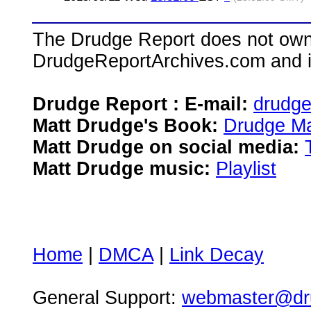
The Drudge Report does not own,
DrudgeReportArchives.com and is 
Drudge Report : E-mail:
drudg
Matt Drudge's Book:
Drudge Ma
Matt Drudge on social media:
Matt Drudge music:
Playlist
Home
|
DMCA
|
Link Decay
General Support:
webmaster@dru