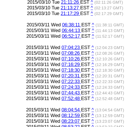
2015/03/10 Tue
21:11:26
EST
^
(02:11:26 GMT)
2015/03/10 Tue
21:13:27
EST
^
(02:13:27 GMT)
2015/03/10 Tue
21:17:29
EST
^
(02:17:29 GMT)
2015/03/11 Wed
06:38:11
EST
^
(11:38:11 GMT)
2015/03/11 Wed
06:44:13
EST
^
(11:44:13 GMT)
2015/03/11 Wed
06:52:17
EST
^
(11:52:17 GMT)
2015/03/11 Wed
07:04:23
EST
^
(12:04:23 GMT)
2015/03/11 Wed
07:08:26
EST
^
(12:08:26 GMT)
2015/03/11 Wed
07:10:26
EST
^
(12:10:26 GMT)
2015/03/11 Wed
07:16:29
EST
^
(12:16:29 GMT)
2015/03/11 Wed
07:18:30
EST
^
(12:18:30 GMT)
2015/03/11 Wed
07:20:31
EST
^
(12:20:31 GMT)
2015/03/11 Wed
07:22:33
EST
^
(12:22:33 GMT)
2015/03/11 Wed
07:24:33
EST
^
(12:24:33 GMT)
2015/03/11 Wed
07:44:43
EST
^
(12:44:43 GMT)
2015/03/11 Wed
07:52:48
EST
^
(12:52:48 GMT)
2015/03/11 Wed
08:04:54
EST
^
(13:04:54 GMT)
2015/03/11 Wed
08:12:59
EST
^
(13:12:59 GMT)
2015/03/11 Wed
08:23:07
EST
^
(13:23:07 GMT)
2015/03/11 Wed
08:53:22
EST
^