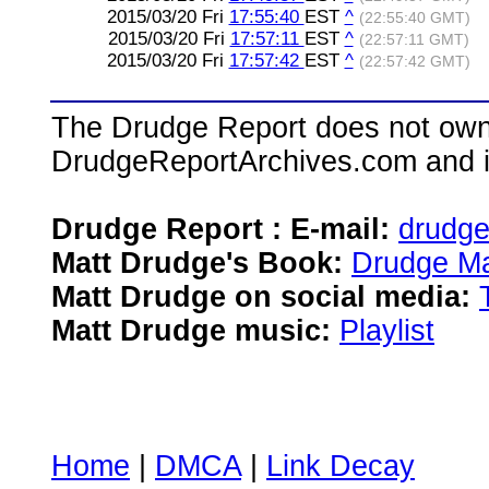
2015/03/20 Fri
17:55:40
EST
^
(22:55:40 GMT)
2015/03/20 Fri
17:57:11
EST
^
(22:57:11 GMT)
2015/03/20 Fri
17:57:42
EST
^
(22:57:42 GMT)
The Drudge Report does not own,
DrudgeReportArchives.com and is 
Drudge Report : E-mail:
drudg
Matt Drudge's Book:
Drudge Ma
Matt Drudge on social media:
Matt Drudge music:
Playlist
Home
|
DMCA
|
Link Decay