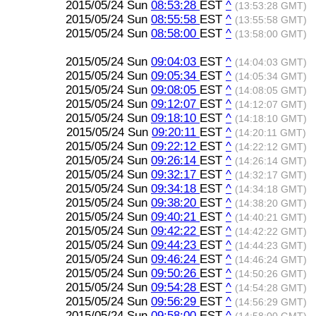
2015/05/24 Sun
08:53:28
EST
^
(13:53:28 GMT)
2015/05/24 Sun
08:55:58
EST
^
(13:55:58 GMT)
2015/05/24 Sun
08:58:00
EST
^
(13:58:00 GMT)
2015/05/24 Sun
09:04:03
EST
^
(14:04:03 GMT)
2015/05/24 Sun
09:05:34
EST
^
(14:05:34 GMT)
2015/05/24 Sun
09:08:05
EST
^
(14:08:05 GMT)
2015/05/24 Sun
09:12:07
EST
^
(14:12:07 GMT)
2015/05/24 Sun
09:18:10
EST
^
(14:18:10 GMT)
2015/05/24 Sun
09:20:11
EST
^
(14:20:11 GMT)
2015/05/24 Sun
09:22:12
EST
^
(14:22:12 GMT)
2015/05/24 Sun
09:26:14
EST
^
(14:26:14 GMT)
2015/05/24 Sun
09:32:17
EST
^
(14:32:17 GMT)
2015/05/24 Sun
09:34:18
EST
^
(14:34:18 GMT)
2015/05/24 Sun
09:38:20
EST
^
(14:38:20 GMT)
2015/05/24 Sun
09:40:21
EST
^
(14:40:21 GMT)
2015/05/24 Sun
09:42:22
EST
^
(14:42:22 GMT)
2015/05/24 Sun
09:44:23
EST
^
(14:44:23 GMT)
2015/05/24 Sun
09:46:24
EST
^
(14:46:24 GMT)
2015/05/24 Sun
09:50:26
EST
^
(14:50:26 GMT)
2015/05/24 Sun
09:54:28
EST
^
(14:54:28 GMT)
2015/05/24 Sun
09:56:29
EST
^
(14:56:29 GMT)
2015/05/24 Sun
09:58:00
EST
^