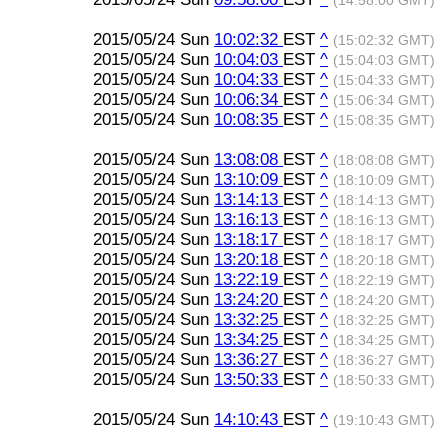
(14:58:00 GMT)
2015/05/24 Sun
10:02:32
EST
^
(15:02:32 GMT)
2015/05/24 Sun
10:04:03
EST
^
(15:04:03 GMT)
2015/05/24 Sun
10:04:33
EST
^
(15:04:33 GMT)
2015/05/24 Sun
10:06:34
EST
^
(15:06:34 GMT)
2015/05/24 Sun
10:08:35
EST
^
(15:08:35 GMT)
2015/05/24 Sun
13:08:08
EST
^
(18:08:08 GMT)
2015/05/24 Sun
13:10:09
EST
^
(18:10:09 GMT)
2015/05/24 Sun
13:14:13
EST
^
(18:14:13 GMT)
2015/05/24 Sun
13:16:13
EST
^
(18:16:13 GMT)
2015/05/24 Sun
13:18:17
EST
^
(18:18:17 GMT)
2015/05/24 Sun
13:20:18
EST
^
(18:20:18 GMT)
2015/05/24 Sun
13:22:19
EST
^
(18:22:19 GMT)
2015/05/24 Sun
13:24:20
EST
^
(18:24:20 GMT)
2015/05/24 Sun
13:32:25
EST
^
(18:32:25 GMT)
2015/05/24 Sun
13:34:25
EST
^
(18:34:25 GMT)
2015/05/24 Sun
13:36:27
EST
^
(18:36:27 GMT)
2015/05/24 Sun
13:50:33
EST
^
(18:50:33 GMT)
2015/05/24 Sun
14:10:43
EST
^
(19:10:43 GMT)