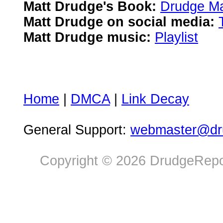
Matt Drudge's Book:
Drudge Ma
Matt Drudge on social media:
Matt Drudge music:
Playlist
Home
|
DMCA
|
Link Decay
General Support:
webmaster@dru
Copyright © 2026 DrudgeRepor