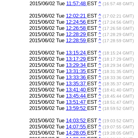
2015/06/02 Tue
11:57:48
EST
^
(16:57:48 GMT)
2015/06/02 Tue
12:02:21
EST
^
(17:02:21 GMT)
2015/06/02 Tue
12:24:56
EST
^
(17:24:56 GMT)
2015/06/02 Tue
12:26:58
EST
^
(17:26:58 GMT)
2015/06/02 Tue
12:28:29
EST
^
(17:28:29 GMT)
2015/06/02 Tue
12:28:59
EST
^
(17:28:59 GMT)
2015/06/02 Tue
13:15:24
EST
^
(18:15:24 GMT)
2015/06/02 Tue
13:17:29
EST
^
(18:17:29 GMT)
2015/06/02 Tue
13:29:34
EST
^
(18:29:34 GMT)
2015/06/02 Tue
13:31:35
EST
^
(18:31:35 GMT)
2015/06/02 Tue
13:33:36
EST
^
(18:33:36 GMT)
2015/06/02 Tue
13:35:37
EST
^
(18:35:37 GMT)
2015/06/02 Tue
13:41:40
EST
^
(18:41:40 GMT)
2015/06/02 Tue
13:45:44
EST
^
(18:45:44 GMT)
2015/06/02 Tue
13:51:47
EST
^
(18:51:47 GMT)
2015/06/02 Tue
13:59:52
EST
^
(18:59:52 GMT)
2015/06/02 Tue
14:03:52
EST
^
(19:03:52 GMT)
2015/06/02 Tue
14:07:55
EST
^
(19:07:55 GMT)
2015/06/02 Tue
14:28:05
EST
^
(19:28:05 GMT)