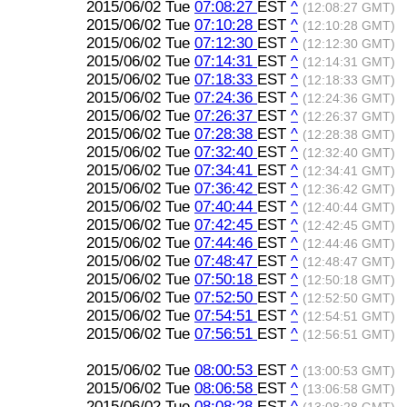
2015/06/02 Tue
07:08:27
EST
^
(12:08:27 GMT)
2015/06/02 Tue
07:10:28
EST
^
(12:10:28 GMT)
2015/06/02 Tue
07:12:30
EST
^
(12:12:30 GMT)
2015/06/02 Tue
07:14:31
EST
^
(12:14:31 GMT)
2015/06/02 Tue
07:18:33
EST
^
(12:18:33 GMT)
2015/06/02 Tue
07:24:36
EST
^
(12:24:36 GMT)
2015/06/02 Tue
07:26:37
EST
^
(12:26:37 GMT)
2015/06/02 Tue
07:28:38
EST
^
(12:28:38 GMT)
2015/06/02 Tue
07:32:40
EST
^
(12:32:40 GMT)
2015/06/02 Tue
07:34:41
EST
^
(12:34:41 GMT)
2015/06/02 Tue
07:36:42
EST
^
(12:36:42 GMT)
2015/06/02 Tue
07:40:44
EST
^
(12:40:44 GMT)
2015/06/02 Tue
07:42:45
EST
^
(12:42:45 GMT)
2015/06/02 Tue
07:44:46
EST
^
(12:44:46 GMT)
2015/06/02 Tue
07:48:47
EST
^
(12:48:47 GMT)
2015/06/02 Tue
07:50:18
EST
^
(12:50:18 GMT)
2015/06/02 Tue
07:52:50
EST
^
(12:52:50 GMT)
2015/06/02 Tue
07:54:51
EST
^
(12:54:51 GMT)
2015/06/02 Tue
07:56:51
EST
^
(12:56:51 GMT)
2015/06/02 Tue
08:00:53
EST
^
(13:00:53 GMT)
2015/06/02 Tue
08:06:58
EST
^
(13:06:58 GMT)
2015/06/02 Tue
08:08:28
EST
^