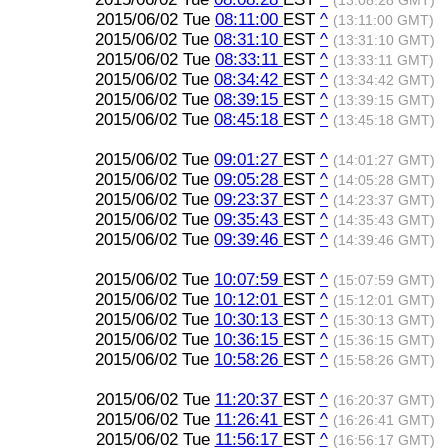
(13:08:28 GMT)
2015/06/02 Tue
08:11:00
EST
^
(13:11:00 GMT)
2015/06/02 Tue
08:31:10
EST
^
(13:31:10 GMT)
2015/06/02 Tue
08:33:11
EST
^
(13:33:11 GMT)
2015/06/02 Tue
08:34:42
EST
^
(13:34:42 GMT)
2015/06/02 Tue
08:39:15
EST
^
(13:39:15 GMT)
2015/06/02 Tue
08:45:18
EST
^
(13:45:18 GMT)
2015/06/02 Tue
09:01:27
EST
^
(14:01:27 GMT)
2015/06/02 Tue
09:05:28
EST
^
(14:05:28 GMT)
2015/06/02 Tue
09:23:37
EST
^
(14:23:37 GMT)
2015/06/02 Tue
09:35:43
EST
^
(14:35:43 GMT)
2015/06/02 Tue
09:39:46
EST
^
(14:39:46 GMT)
2015/06/02 Tue
10:07:59
EST
^
(15:07:59 GMT)
2015/06/02 Tue
10:12:01
EST
^
(15:12:01 GMT)
2015/06/02 Tue
10:30:13
EST
^
(15:30:13 GMT)
2015/06/02 Tue
10:36:15
EST
^
(15:36:15 GMT)
2015/06/02 Tue
10:58:26
EST
^
(15:58:26 GMT)
2015/06/02 Tue
11:20:37
EST
^
(16:20:37 GMT)
2015/06/02 Tue
11:26:41
EST
^
(16:26:41 GMT)
2015/06/02 Tue
11:56:17
EST
^
(16:56:17 GMT)