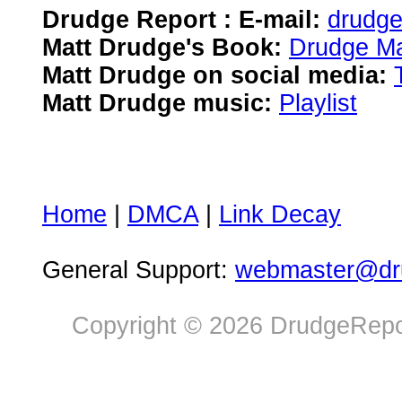
Drudge Report : E-mail:
drudg
Matt Drudge's Book:
Drudge Ma
Matt Drudge on social media:
Matt Drudge music:
Playlist
Home
|
DMCA
|
Link Decay
General Support:
webmaster@dru
Copyright © 2026 DrudgeRepor