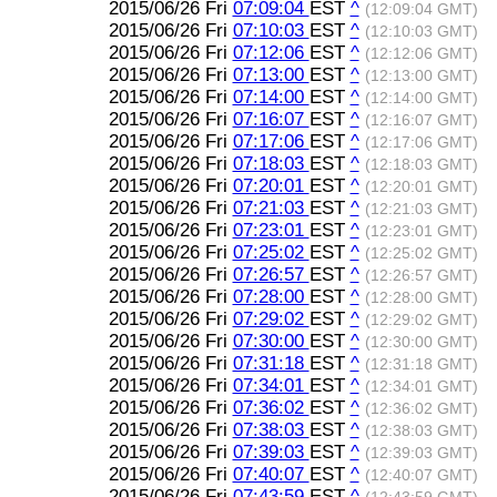
2015/06/26 Fri
07:09:04
EST
^
(12:09:04 GMT)
2015/06/26 Fri
07:10:03
EST
^
(12:10:03 GMT)
2015/06/26 Fri
07:12:06
EST
^
(12:12:06 GMT)
2015/06/26 Fri
07:13:00
EST
^
(12:13:00 GMT)
2015/06/26 Fri
07:14:00
EST
^
(12:14:00 GMT)
2015/06/26 Fri
07:16:07
EST
^
(12:16:07 GMT)
2015/06/26 Fri
07:17:06
EST
^
(12:17:06 GMT)
2015/06/26 Fri
07:18:03
EST
^
(12:18:03 GMT)
2015/06/26 Fri
07:20:01
EST
^
(12:20:01 GMT)
2015/06/26 Fri
07:21:03
EST
^
(12:21:03 GMT)
2015/06/26 Fri
07:23:01
EST
^
(12:23:01 GMT)
2015/06/26 Fri
07:25:02
EST
^
(12:25:02 GMT)
2015/06/26 Fri
07:26:57
EST
^
(12:26:57 GMT)
2015/06/26 Fri
07:28:00
EST
^
(12:28:00 GMT)
2015/06/26 Fri
07:29:02
EST
^
(12:29:02 GMT)
2015/06/26 Fri
07:30:00
EST
^
(12:30:00 GMT)
2015/06/26 Fri
07:31:18
EST
^
(12:31:18 GMT)
2015/06/26 Fri
07:34:01
EST
^
(12:34:01 GMT)
2015/06/26 Fri
07:36:02
EST
^
(12:36:02 GMT)
2015/06/26 Fri
07:38:03
EST
^
(12:38:03 GMT)
2015/06/26 Fri
07:39:03
EST
^
(12:39:03 GMT)
2015/06/26 Fri
07:40:07
EST
^
(12:40:07 GMT)
2015/06/26 Fri
07:43:59
EST
^