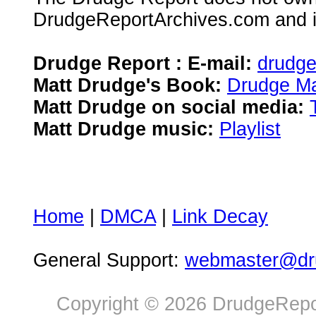
DrudgeReportArchives.com and is 
Drudge Report : E-mail:
drudg
Matt Drudge's Book:
Drudge Ma
Matt Drudge on social media:
Matt Drudge music:
Playlist
Home
|
DMCA
|
Link Decay
General Support:
webmaster@dru
Copyright © 2026 DrudgeRepor