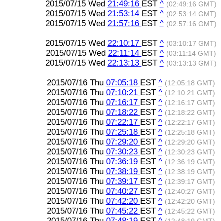
2015/07/15 Wed
21:49:16
EST
^
(02:49:16 GMT)
2015/07/15 Wed
21:53:14
EST
^
(02:53:14 GMT)
2015/07/15 Wed
21:57:16
EST
^
(02:57:16 GMT)
2015/07/15 Wed
22:10:17
EST
^
(03:10:17 GMT)
2015/07/15 Wed
22:11:14
EST
^
(03:11:14 GMT)
2015/07/15 Wed
22:13:13
EST
^
(03:13:13 GMT)
2015/07/16 Thu
07:05:18
EST
^
(12:05:18 GMT)
2015/07/16 Thu
07:10:21
EST
^
(12:10:21 GMT)
2015/07/16 Thu
07:16:17
EST
^
(12:16:17 GMT)
2015/07/16 Thu
07:18:22
EST
^
(12:18:22 GMT)
2015/07/16 Thu
07:22:17
EST
^
(12:22:17 GMT)
2015/07/16 Thu
07:25:18
EST
^
(12:25:18 GMT)
2015/07/16 Thu
07:29:20
EST
^
(12:29:20 GMT)
2015/07/16 Thu
07:30:23
EST
^
(12:30:23 GMT)
2015/07/16 Thu
07:36:19
EST
^
(12:36:19 GMT)
2015/07/16 Thu
07:38:19
EST
^
(12:38:19 GMT)
2015/07/16 Thu
07:39:17
EST
^
(12:39:17 GMT)
2015/07/16 Thu
07:40:27
EST
^
(12:40:27 GMT)
2015/07/16 Thu
07:42:20
EST
^
(12:42:20 GMT)
2015/07/16 Thu
07:45:22
EST
^
(12:45:22 GMT)
2015/07/16 Thu
07:48:19
EST
^