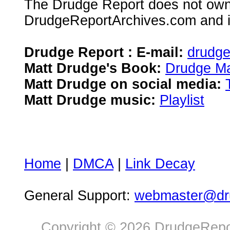
The Drudge Report does not own,
DrudgeReportArchives.com and is 
Drudge Report : E-mail:
drudg
Matt Drudge's Book:
Drudge Ma
Matt Drudge on social media:
Matt Drudge music:
Playlist
Home
|
DMCA
|
Link Decay
General Support:
webmaster@dru
Copyright © 2026 DrudgeRepor