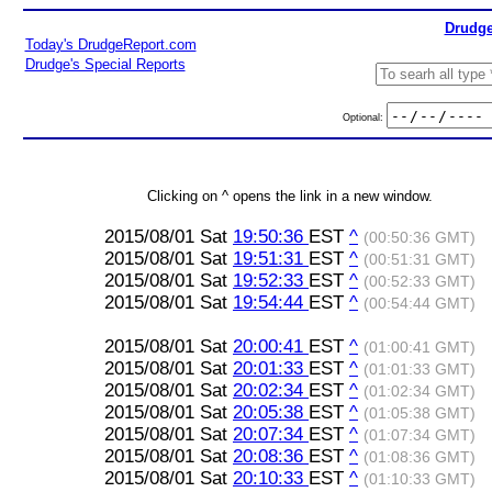
Drudge
Today's DrudgeReport.com
Drudge's Special Reports
Optional:
Clicking on ^ opens the link in a new window.
2015/08/01 Sat
19:50:36
EST
^
(00:50:36 GMT)
2015/08/01 Sat
19:51:31
EST
^
(00:51:31 GMT)
2015/08/01 Sat
19:52:33
EST
^
(00:52:33 GMT)
2015/08/01 Sat
19:54:44
EST
^
(00:54:44 GMT)
2015/08/01 Sat
20:00:41
EST
^
(01:00:41 GMT)
2015/08/01 Sat
20:01:33
EST
^
(01:01:33 GMT)
2015/08/01 Sat
20:02:34
EST
^
(01:02:34 GMT)
2015/08/01 Sat
20:05:38
EST
^
(01:05:38 GMT)
2015/08/01 Sat
20:07:34
EST
^
(01:07:34 GMT)
2015/08/01 Sat
20:08:36
EST
^
(01:08:36 GMT)
2015/08/01 Sat
20:10:33
EST
^
(01:10:33 GMT)