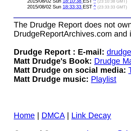
2015/08/02 Sun
18:10:38
EST
^
(23:10:38 GMT)
2015/08/02 Sun
18:33:33
EST
^
(23:33:33 GMT)
The Drudge Report does not own,
DrudgeReportArchives.com and is 
Drudge Report : E-mail:
drudg
Matt Drudge's Book:
Drudge Ma
Matt Drudge on social media:
Matt Drudge music:
Playlist
Home
|
DMCA
|
Link Decay