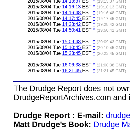
2015/08/04 Tue
14:13:37
EST
^
(19:13:37 GMT)
2015/08/04 Tue
14:16:13
EST
^
(19:16:13 GMT)
2015/08/04 Tue
14:16:48
EST
^
(19:16:48 GMT)
2015/08/04 Tue
14:17:45
EST
^
(19:17:45 GMT)
2015/08/04 Tue
14:28:42
EST
^
(19:28:42 GMT)
2015/08/04 Tue
14:50:41
EST
^
(19:50:41 GMT)
2015/08/04 Tue
15:09:43
EST
^
(20:09:43 GMT)
2015/08/04 Tue
15:10:45
EST
^
(20:10:45 GMT)
2015/08/04 Tue
15:23:45
EST
^
(20:23:45 GMT)
2015/08/04 Tue
16:06:38
EST
^
(21:06:38 GMT)
2015/08/04 Tue
16:21:45
EST
^
(21:21:45 GMT)
The Drudge Report does not own,
DrudgeReportArchives.com and is 
Drudge Report : E-mail:
drudg
Matt Drudge's Book:
Drudge Ma