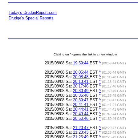
Today's DrudgeReport.com
Drudge's Special Reports
Clicking on ^ opens the link in a new window.
2015/08/08 Sat
19:59:44
EST
^
(00:59:44 GMT)
2015/08/08 Sat
20:05:44
EST
^
(01:05:44 GMT)
2015/08/08 Sat
20:08:48
EST
^
(01:08:48 GMT)
2015/08/08 Sat
20:13:41
EST
^
(01:13:41 GMT)
2015/08/08 Sat
20:17:46
EST
^
(01:17:46 GMT)
2015/08/08 Sat
20:30:49
EST
^
(01:30:49 GMT)
2015/08/08 Sat
20:35:48
EST
^
(01:35:48 GMT)
2015/08/08 Sat
20:39:47
EST
^
(01:39:47 GMT)
2015/08/08 Sat
20:41:41
EST
^
(01:41:41 GMT)
2015/08/08 Sat
20:44:41
EST
^
(01:44:41 GMT)
2015/08/08 Sat
20:49:44
EST
^
(01:49:44 GMT)
2015/08/08 Sat
20:50:46
EST
^
(01:50:46 GMT)
2015/08/08 Sat
21:20:47
EST
^
(02:20:47 GMT)
2015/08/08 Sat
21:23:43
EST
^
(02:23:43 GMT)
2015/08/08 Sat
21:25:49
EST
^
(02:25:49 GMT)