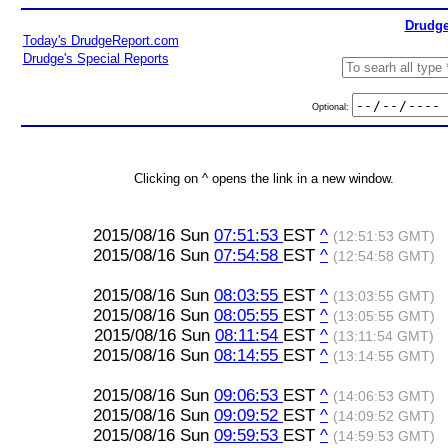
Drudge
Today's DrudgeReport.com
Drudge's Special Reports
Optional:
Clicking on ^ opens the link in a new window.
2015/08/16 Sun
07:51:53
EST
^
(12:51:53 GMT)
2015/08/16 Sun
07:54:58
EST
^
(12:54:58 GMT)
2015/08/16 Sun
08:03:55
EST
^
(13:03:55 GMT)
2015/08/16 Sun
08:05:55
EST
^
(13:05:55 GMT)
2015/08/16 Sun
08:11:54
EST
^
(13:11:54 GMT)
2015/08/16 Sun
08:14:55
EST
^
(13:14:55 GMT)
2015/08/16 Sun
09:06:53
EST
^
(14:06:53 GMT)
2015/08/16 Sun
09:09:52
EST
^
(14:09:52 GMT)
2015/08/16 Sun
09:59:53
EST
^
(14:59:53 GMT)