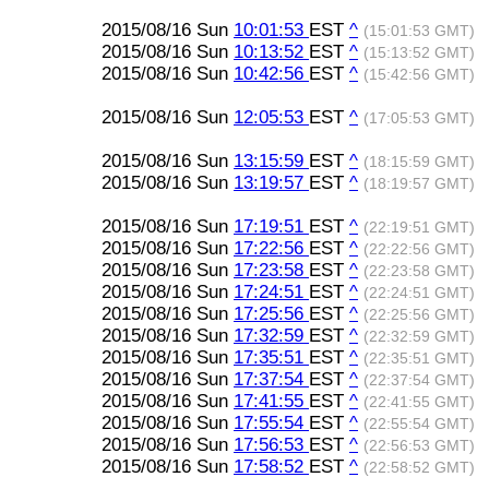
2015/08/16 Sun
10:01:53
EST
^
(15:01:53 GMT)
2015/08/16 Sun
10:13:52
EST
^
(15:13:52 GMT)
2015/08/16 Sun
10:42:56
EST
^
(15:42:56 GMT)
2015/08/16 Sun
12:05:53
EST
^
(17:05:53 GMT)
2015/08/16 Sun
13:15:59
EST
^
(18:15:59 GMT)
2015/08/16 Sun
13:19:57
EST
^
(18:19:57 GMT)
2015/08/16 Sun
17:19:51
EST
^
(22:19:51 GMT)
2015/08/16 Sun
17:22:56
EST
^
(22:22:56 GMT)
2015/08/16 Sun
17:23:58
EST
^
(22:23:58 GMT)
2015/08/16 Sun
17:24:51
EST
^
(22:24:51 GMT)
2015/08/16 Sun
17:25:56
EST
^
(22:25:56 GMT)
2015/08/16 Sun
17:32:59
EST
^
(22:32:59 GMT)
2015/08/16 Sun
17:35:51
EST
^
(22:35:51 GMT)
2015/08/16 Sun
17:37:54
EST
^
(22:37:54 GMT)
2015/08/16 Sun
17:41:55
EST
^
(22:41:55 GMT)
2015/08/16 Sun
17:55:54
EST
^
(22:55:54 GMT)
2015/08/16 Sun
17:56:53
EST
^
(22:56:53 GMT)
2015/08/16 Sun
17:58:52
EST
^
(22:58:52 GMT)