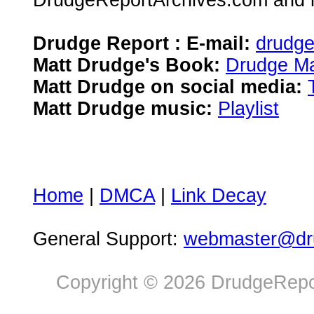
DrudgeReportArchives.com and is 
Drudge Report : E-mail:
drudg
Matt Drudge's Book:
Drudge Ma
Matt Drudge on social media:
Matt Drudge music:
Playlist
Home
|
DMCA
|
Link Decay
General Support:
webmaster@dru
Copyright © 2026 DrudgeRepor