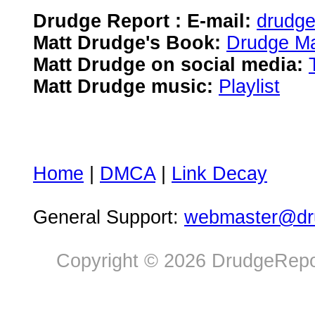
Drudge Report : E-mail:
drudg
Matt Drudge's Book:
Drudge Ma
Matt Drudge on social media:
Matt Drudge music:
Playlist
Home
|
DMCA
|
Link Decay
General Support:
webmaster@dru
Copyright © 2026 DrudgeRepor