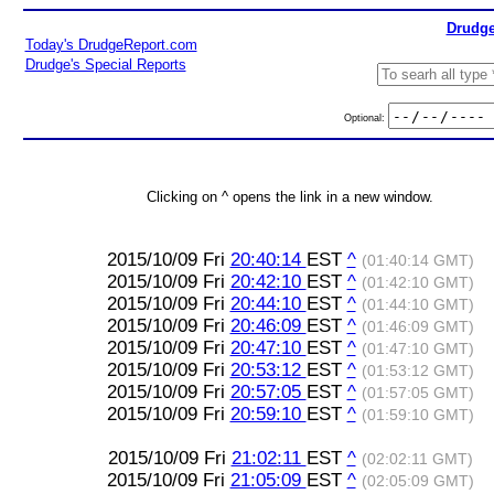
Drudge
Today's DrudgeReport.com
Drudge's Special Reports
Optional:
Clicking on ^ opens the link in a new window.
2015/10/09 Fri
20:40:14
EST
^
(01:40:14 GMT)
2015/10/09 Fri
20:42:10
EST
^
(01:42:10 GMT)
2015/10/09 Fri
20:44:10
EST
^
(01:44:10 GMT)
2015/10/09 Fri
20:46:09
EST
^
(01:46:09 GMT)
2015/10/09 Fri
20:47:10
EST
^
(01:47:10 GMT)
2015/10/09 Fri
20:53:12
EST
^
(01:53:12 GMT)
2015/10/09 Fri
20:57:05
EST
^
(01:57:05 GMT)
2015/10/09 Fri
20:59:10
EST
^
(01:59:10 GMT)
2015/10/09 Fri
21:02:11
EST
^
(02:02:11 GMT)
2015/10/09 Fri
21:05:09
EST
^
(02:05:09 GMT)