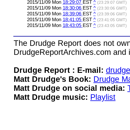
2015/11/09 Mon
18:29:07
EST
^
(23:29:07 GMT)
2015/11/09 Mon
18:30:06
EST
^
(23:30:06 GMT)
2015/11/09 Mon
18:39:06
EST
^
(23:39:06 GMT)
2015/11/09 Mon
18:41:05
EST
^
(23:41:05 GMT)
2015/11/09 Mon
18:43:05
EST
^
(23:43:05 GMT)
The Drudge Report does not own,
DrudgeReportArchives.com and is 
Drudge Report : E-mail:
drudg
Matt Drudge's Book:
Drudge Ma
Matt Drudge on social media:
Matt Drudge music:
Playlist