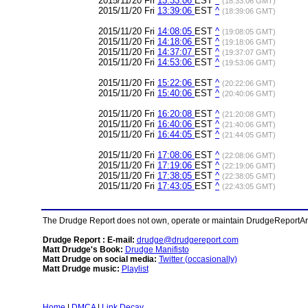
2015/11/20 Fri
13:33:06
EST
^
(18:33:06 GMT)
2015/11/20 Fri
13:39:06
EST
^
(18:39:06 GMT)
2015/11/20 Fri
14:08:05
EST
^
(19:08:05 GMT)
2015/11/20 Fri
14:18:06
EST
^
(19:18:06 GMT)
2015/11/20 Fri
14:37:07
EST
^
(19:37:07 GMT)
2015/11/20 Fri
14:53:06
EST
^
(19:53:06 GMT)
2015/11/20 Fri
15:22:06
EST
^
(20:22:06 GMT)
2015/11/20 Fri
15:40:06
EST
^
(20:40:06 GMT)
2015/11/20 Fri
16:20:08
EST
^
(21:20:08 GMT)
2015/11/20 Fri
16:40:06
EST
^
(21:40:06 GMT)
2015/11/20 Fri
16:44:05
EST
^
(21:44:05 GMT)
2015/11/20 Fri
17:08:06
EST
^
(22:08:06 GMT)
2015/11/20 Fri
17:19:06
EST
^
(22:19:06 GMT)
2015/11/20 Fri
17:38:05
EST
^
(22:38:05 GMT)
2015/11/20 Fri
17:43:05
EST
^
(22:43:05 GMT)
The Drudge Report does not own, operate or maintain DrudgeReportArchi
Drudge Report : E-mail:
drudge@drudgereport.com
Matt Drudge's Book:
Drudge Manifisto
Matt Drudge on social media:
Twitter (occasionally)
Matt Drudge music:
Playlist
Home
|
DMCA
|
Link Decay