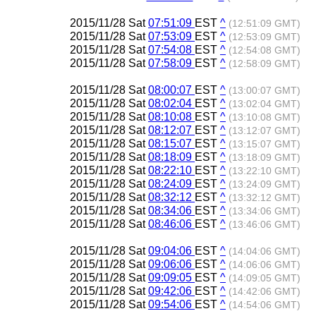
2015/11/28 Sat
07:51:09
EST
^
(12:51:09 GMT)
2015/11/28 Sat
07:53:09
EST
^
(12:53:09 GMT)
2015/11/28 Sat
07:54:08
EST
^
(12:54:08 GMT)
2015/11/28 Sat
07:58:09
EST
^
(12:58:09 GMT)
2015/11/28 Sat
08:00:07
EST
^
(13:00:07 GMT)
2015/11/28 Sat
08:02:04
EST
^
(13:02:04 GMT)
2015/11/28 Sat
08:10:08
EST
^
(13:10:08 GMT)
2015/11/28 Sat
08:12:07
EST
^
(13:12:07 GMT)
2015/11/28 Sat
08:15:07
EST
^
(13:15:07 GMT)
2015/11/28 Sat
08:18:09
EST
^
(13:18:09 GMT)
2015/11/28 Sat
08:22:10
EST
^
(13:22:10 GMT)
2015/11/28 Sat
08:24:09
EST
^
(13:24:09 GMT)
2015/11/28 Sat
08:32:12
EST
^
(13:32:12 GMT)
2015/11/28 Sat
08:34:06
EST
^
(13:34:06 GMT)
2015/11/28 Sat
08:46:06
EST
^
(13:46:06 GMT)
2015/11/28 Sat
09:04:06
EST
^
(14:04:06 GMT)
2015/11/28 Sat
09:06:06
EST
^
(14:06:06 GMT)
2015/11/28 Sat
09:09:05
EST
^
(14:09:05 GMT)
2015/11/28 Sat
09:42:06
EST
^
(14:42:06 GMT)
2015/11/28 Sat
09:54:06
EST
^
(14:54:06 GMT)