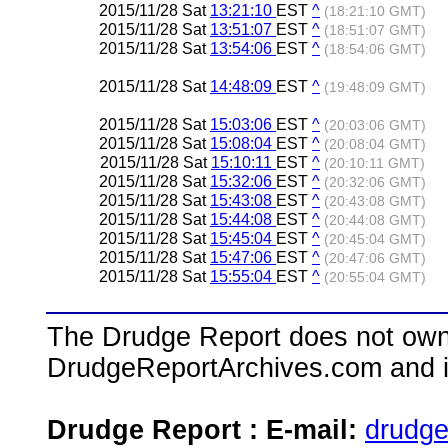
2015/11/28 Sat
13:21:10
EST
^
(18:21:10 GMT)
2015/11/28 Sat
13:51:07
EST
^
(18:51:07 GMT)
2015/11/28 Sat
13:54:06
EST
^
(18:54:06 GMT)
2015/11/28 Sat
14:48:09
EST
^
(19:48:09 GMT)
2015/11/28 Sat
15:03:06
EST
^
(20:03:06 GMT)
2015/11/28 Sat
15:08:04
EST
^
(20:08:04 GMT)
2015/11/28 Sat
15:10:11
EST
^
(20:10:11 GMT)
2015/11/28 Sat
15:32:06
EST
^
(20:32:06 GMT)
2015/11/28 Sat
15:43:08
EST
^
(20:43:08 GMT)
2015/11/28 Sat
15:44:08
EST
^
(20:44:08 GMT)
2015/11/28 Sat
15:45:04
EST
^
(20:45:04 GMT)
2015/11/28 Sat
15:47:06
EST
^
(20:47:06 GMT)
2015/11/28 Sat
15:55:04
EST
^
(20:55:04 GMT)
The Drudge Report does not own,
DrudgeReportArchives.com and is 
Drudge Report : E-mail:
drudg