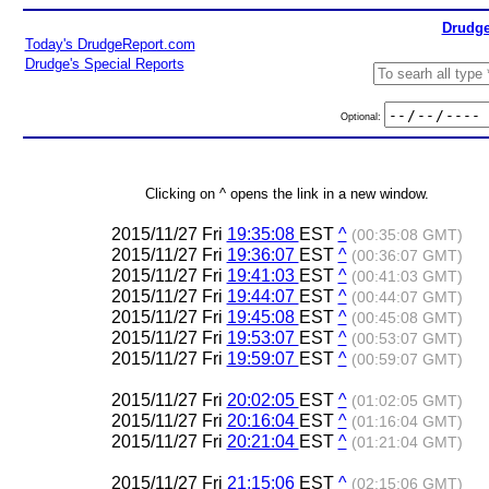
Drudge
Today's DrudgeReport.com
Drudge's Special Reports
Optional:
Clicking on ^ opens the link in a new window.
2015/11/27 Fri
19:35:08
EST
^
(00:35:08 GMT)
2015/11/27 Fri
19:36:07
EST
^
(00:36:07 GMT)
2015/11/27 Fri
19:41:03
EST
^
(00:41:03 GMT)
2015/11/27 Fri
19:44:07
EST
^
(00:44:07 GMT)
2015/11/27 Fri
19:45:08
EST
^
(00:45:08 GMT)
2015/11/27 Fri
19:53:07
EST
^
(00:53:07 GMT)
2015/11/27 Fri
19:59:07
EST
^
(00:59:07 GMT)
2015/11/27 Fri
20:02:05
EST
^
(01:02:05 GMT)
2015/11/27 Fri
20:16:04
EST
^
(01:16:04 GMT)
2015/11/27 Fri
20:21:04
EST
^
(01:21:04 GMT)
2015/11/27 Fri
21:15:06
EST
^
(02:15:06 GMT)