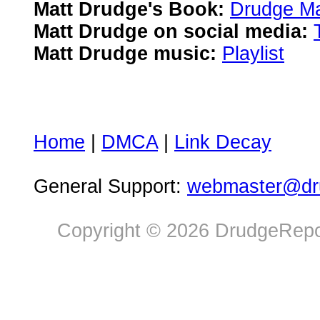
Matt Drudge's Book:
Drudge Ma
Matt Drudge on social media:
Matt Drudge music:
Playlist
Home
|
DMCA
|
Link Decay
General Support:
webmaster@dru
Copyright © 2026 DrudgeRepor