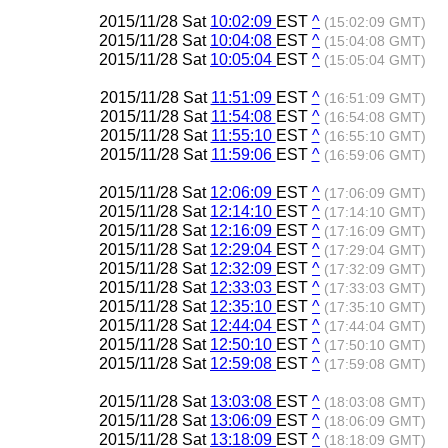
2015/11/28 Sat
10:02:09
EST
^
(15:02:09 GMT)
2015/11/28 Sat
10:04:08
EST
^
(15:04:08 GMT)
2015/11/28 Sat
10:05:04
EST
^
(15:05:04 GMT)
2015/11/28 Sat
11:51:09
EST
^
(16:51:09 GMT)
2015/11/28 Sat
11:54:08
EST
^
(16:54:08 GMT)
2015/11/28 Sat
11:55:10
EST
^
(16:55:10 GMT)
2015/11/28 Sat
11:59:06
EST
^
(16:59:06 GMT)
2015/11/28 Sat
12:06:09
EST
^
(17:06:09 GMT)
2015/11/28 Sat
12:14:10
EST
^
(17:14:10 GMT)
2015/11/28 Sat
12:16:09
EST
^
(17:16:09 GMT)
2015/11/28 Sat
12:29:04
EST
^
(17:29:04 GMT)
2015/11/28 Sat
12:32:09
EST
^
(17:32:09 GMT)
2015/11/28 Sat
12:33:03
EST
^
(17:33:03 GMT)
2015/11/28 Sat
12:35:10
EST
^
(17:35:10 GMT)
2015/11/28 Sat
12:44:04
EST
^
(17:44:04 GMT)
2015/11/28 Sat
12:50:10
EST
^
(17:50:10 GMT)
2015/11/28 Sat
12:59:08
EST
^
(17:59:08 GMT)
2015/11/28 Sat
13:03:08
EST
^
(18:03:08 GMT)
2015/11/28 Sat
13:06:09
EST
^
(18:06:09 GMT)
2015/11/28 Sat
13:18:09
EST
^
(18:18:09 GMT)