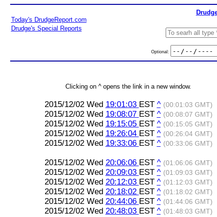
Drudge
Today's DrudgeReport.com
Drudge's Special Reports
Optional:
Clicking on ^ opens the link in a new window.
2015/12/02 Wed
19:01:03
EST
^
(00:01:03 GMT)
2015/12/02 Wed
19:08:07
EST
^
(00:08:07 GMT)
2015/12/02 Wed
19:15:05
EST
^
(00:15:05 GMT)
2015/12/02 Wed
19:26:04
EST
^
(00:26:04 GMT)
2015/12/02 Wed
19:33:06
EST
^
(00:33:06 GMT)
2015/12/02 Wed
20:06:06
EST
^
(01:06:06 GMT)
2015/12/02 Wed
20:09:03
EST
^
(01:09:03 GMT)
2015/12/02 Wed
20:12:03
EST
^
(01:12:03 GMT)
2015/12/02 Wed
20:18:02
EST
^
(01:18:02 GMT)
2015/12/02 Wed
20:44:06
EST
^
(01:44:06 GMT)
2015/12/02 Wed
20:48:03
EST
^
(01:48:03 GMT)