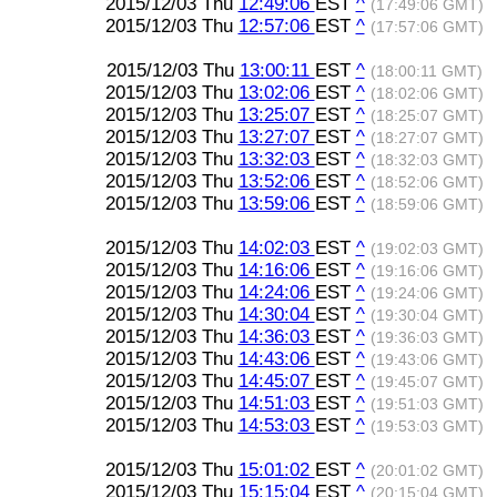
2015/12/03 Thu
12:49:06
EST
^
(17:49:06 GMT)
2015/12/03 Thu
12:57:06
EST
^
(17:57:06 GMT)
2015/12/03 Thu
13:00:11
EST
^
(18:00:11 GMT)
2015/12/03 Thu
13:02:06
EST
^
(18:02:06 GMT)
2015/12/03 Thu
13:25:07
EST
^
(18:25:07 GMT)
2015/12/03 Thu
13:27:07
EST
^
(18:27:07 GMT)
2015/12/03 Thu
13:32:03
EST
^
(18:32:03 GMT)
2015/12/03 Thu
13:52:06
EST
^
(18:52:06 GMT)
2015/12/03 Thu
13:59:06
EST
^
(18:59:06 GMT)
2015/12/03 Thu
14:02:03
EST
^
(19:02:03 GMT)
2015/12/03 Thu
14:16:06
EST
^
(19:16:06 GMT)
2015/12/03 Thu
14:24:06
EST
^
(19:24:06 GMT)
2015/12/03 Thu
14:30:04
EST
^
(19:30:04 GMT)
2015/12/03 Thu
14:36:03
EST
^
(19:36:03 GMT)
2015/12/03 Thu
14:43:06
EST
^
(19:43:06 GMT)
2015/12/03 Thu
14:45:07
EST
^
(19:45:07 GMT)
2015/12/03 Thu
14:51:03
EST
^
(19:51:03 GMT)
2015/12/03 Thu
14:53:03
EST
^
(19:53:03 GMT)
2015/12/03 Thu
15:01:02
EST
^
(20:01:02 GMT)
2015/12/03 Thu
15:15:04
EST
^
(20:15:04 GMT)