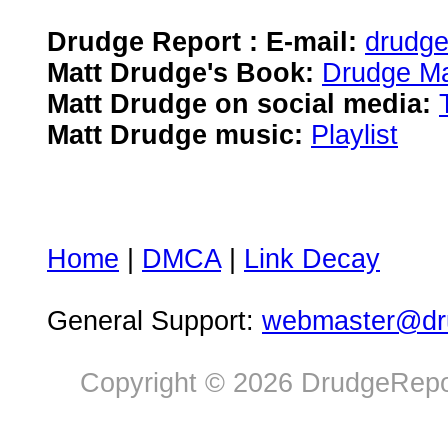
Drudge Report : E-mail:
drudg
Matt Drudge's Book:
Drudge Ma
Matt Drudge on social media:
Matt Drudge music:
Playlist
Home
|
DMCA
|
Link Decay
General Support:
webmaster@dru
Copyright © 2026 DrudgeRepor