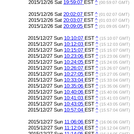
2015/12/26 Sat
19:59:07
EST
^
(00:59:07 GMT)
2015/12/26 Sat
20:02:07
EST
^
(01:02:07 GMT)
2015/12/26 Sat
20:03:07
EST
^
(01:03:07 GMT)
2015/12/26 Sat
20:09:05
EST
^
(01:09:05 GMT)
2015/12/27 Sun
10:10:07
EST
^
(15:10:07 GMT)
2015/12/27 Sun
10:12:03
EST
^
(15:12:03 GMT)
2015/12/27 Sun
10:15:07
EST
^
(15:15:07 GMT)
2015/12/27 Sun
10:23:06
EST
^
(15:23:06 GMT)
2015/12/27 Sun
10:24:05
EST
^
(15:24:05 GMT)
2015/12/27 Sun
10:26:07
EST
^
(15:26:07 GMT)
2015/12/27 Sun
10:27:05
EST
^
(15:27:05 GMT)
2015/12/27 Sun
10:33:04
EST
^
(15:33:04 GMT)
2015/12/27 Sun
10:35:06
EST
^
(15:35:06 GMT)
2015/12/27 Sun
10:40:06
EST
^
(15:40:06 GMT)
2015/12/27 Sun
10:41:03
EST
^
(15:41:03 GMT)
2015/12/27 Sun
10:43:05
EST
^
(15:43:05 GMT)
2015/12/27 Sun
10:57:04
EST
^
(15:57:04 GMT)
2015/12/27 Sun
11:06:06
EST
^
(16:06:06 GMT)
2015/12/27 Sun
11:12:04
EST
^
(16:12:04 GMT)
2015/12/27 Sun
11:14:05
EST
^