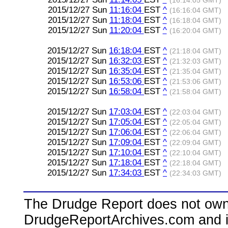
(16:14:05 GMT)
2015/12/27 Sun
11:16:04
EST
^
(16:16:04 GMT)
2015/12/27 Sun
11:18:04
EST
^
(16:18:04 GMT)
2015/12/27 Sun
11:20:04
EST
^
(16:20:04 GMT)
2015/12/27 Sun
16:18:04
EST
^
(21:18:04 GMT)
2015/12/27 Sun
16:32:03
EST
^
(21:32:03 GMT)
2015/12/27 Sun
16:35:04
EST
^
(21:35:04 GMT)
2015/12/27 Sun
16:53:06
EST
^
(21:53:06 GMT)
2015/12/27 Sun
16:58:04
EST
^
(21:58:04 GMT)
2015/12/27 Sun
17:03:04
EST
^
(22:03:04 GMT)
2015/12/27 Sun
17:05:04
EST
^
(22:05:04 GMT)
2015/12/27 Sun
17:06:04
EST
^
(22:06:04 GMT)
2015/12/27 Sun
17:09:04
EST
^
(22:09:04 GMT)
2015/12/27 Sun
17:10:04
EST
^
(22:10:04 GMT)
2015/12/27 Sun
17:18:04
EST
^
(22:18:04 GMT)
2015/12/27 Sun
17:34:03
EST
^
(22:34:03 GMT)
The Drudge Report does not own,
DrudgeReportArchives.com and is 