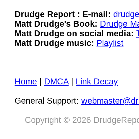
Drudge Report : E-mail:
drudg
Matt Drudge's Book:
Drudge Ma
Matt Drudge on social media:
Matt Drudge music:
Playlist
Home
|
DMCA
|
Link Decay
General Support:
webmaster@dru
Copyright © 2026 DrudgeRepor