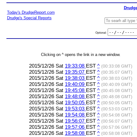
Drudge
Today's DrudgeReport.com
Drudge's Special Reports
Optional:
Clicking on ^ opens the link in a new window.
2015/12/26 Sat
19:33:08
EST
^
(00:33:08 GMT)
2015/12/26 Sat
19:35:07
EST
^
(00:35:07 GMT)
2015/12/26 Sat
19:38:03
EST
^
(00:38:03 GMT)
2015/12/26 Sat
19:40:09
EST
^
(00:40:09 GMT)
2015/12/26 Sat
19:45:08
EST
^
(00:45:08 GMT)
2015/12/26 Sat
19:48:08
EST
^
(00:48:08 GMT)
2015/12/26 Sat
19:50:05
EST
^
(00:50:05 GMT)
2015/12/26 Sat
19:53:03
EST
^
(00:53:03 GMT)
2015/12/26 Sat
19:54:08
EST
^
(00:54:08 GMT)
2015/12/26 Sat
19:56:07
EST
^
(00:56:07 GMT)
2015/12/26 Sat
19:57:06
EST
^
(00:57:06 GMT)
2015/12/26 Sat
19:58:08
EST
^
(00:58:08 GMT)