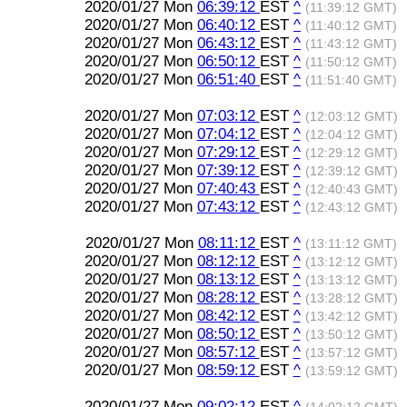
2020/01/27 Mon
06:39:12
EST
^
(11:39:12 GMT)
2020/01/27 Mon
06:40:12
EST
^
(11:40:12 GMT)
2020/01/27 Mon
06:43:12
EST
^
(11:43:12 GMT)
2020/01/27 Mon
06:50:12
EST
^
(11:50:12 GMT)
2020/01/27 Mon
06:51:40
EST
^
(11:51:40 GMT)
2020/01/27 Mon
07:03:12
EST
^
(12:03:12 GMT)
2020/01/27 Mon
07:04:12
EST
^
(12:04:12 GMT)
2020/01/27 Mon
07:29:12
EST
^
(12:29:12 GMT)
2020/01/27 Mon
07:39:12
EST
^
(12:39:12 GMT)
2020/01/27 Mon
07:40:43
EST
^
(12:40:43 GMT)
2020/01/27 Mon
07:43:12
EST
^
(12:43:12 GMT)
2020/01/27 Mon
08:11:12
EST
^
(13:11:12 GMT)
2020/01/27 Mon
08:12:12
EST
^
(13:12:12 GMT)
2020/01/27 Mon
08:13:12
EST
^
(13:13:12 GMT)
2020/01/27 Mon
08:28:12
EST
^
(13:28:12 GMT)
2020/01/27 Mon
08:42:12
EST
^
(13:42:12 GMT)
2020/01/27 Mon
08:50:12
EST
^
(13:50:12 GMT)
2020/01/27 Mon
08:57:12
EST
^
(13:57:12 GMT)
2020/01/27 Mon
08:59:12
EST
^
(13:59:12 GMT)
2020/01/27 Mon
09:02:12
EST
^