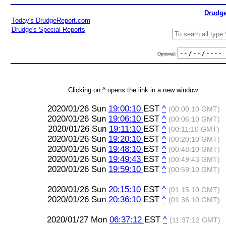
Drudge
Today's DrudgeReport.com
Drudge's Special Reports
Optional:
Clicking on ^ opens the link in a new window.
2020/01/26 Sun
19:00:10
EST
^
(00:00:10 GMT)
2020/01/26 Sun
19:06:10
EST
^
(00:06:10 GMT)
2020/01/26 Sun
19:11:10
EST
^
(00:11:10 GMT)
2020/01/26 Sun
19:20:10
EST
^
(00:20:10 GMT)
2020/01/26 Sun
19:48:10
EST
^
(00:48:10 GMT)
2020/01/26 Sun
19:49:43
EST
^
(00:49:43 GMT)
2020/01/26 Sun
19:59:10
EST
^
(00:59:10 GMT)
2020/01/26 Sun
20:15:10
EST
^
(01:15:10 GMT)
2020/01/26 Sun
20:36:10
EST
^
(01:36:10 GMT)
2020/01/27 Mon
06:37:12
EST
^
(11:37:12 GMT)