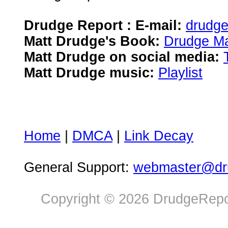
Drudge Report : E-mail:
drudg
Matt Drudge's Book:
Drudge Ma
Matt Drudge on social media:
Matt Drudge music:
Playlist
Home
|
DMCA
|
Link Decay
General Support:
webmaster@dru
Copyright © 2026 DrudgeRepor