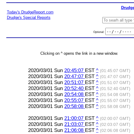
Drudge
Today's DrudgeReport.com
Drudge's Special Reports
Optional:
Clicking on ^ opens the link in a new window.
2020/03/01 Sun
20:45:07
EST
^
(01:45:07 GMT)
2020/03/01 Sun
20:47:07
EST
^
(01:47:07 GMT)
2020/03/01 Sun
20:51:07
EST
^
(01:51:07 GMT)
2020/03/01 Sun
20:52:40
EST
^
(01:52:40 GMT)
2020/03/01 Sun
20:54:08
EST
^
(01:54:08 GMT)
2020/03/01 Sun
20:55:07
EST
^
(01:55:07 GMT)
2020/03/01 Sun
20:58:08
EST
^
(01:58:08 GMT)
2020/03/01 Sun
21:00:07
EST
^
(02:00:07 GMT)
2020/03/01 Sun
21:03:07
EST
^
(02:03:07 GMT)
2020/03/01 Sun
21:06:08
EST
^
(02:06:08 GMT)