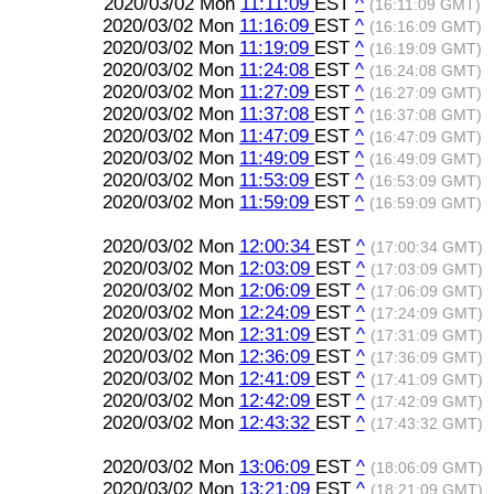
2020/03/02 Mon
11:11:09
EST
^
(16:11:09 GMT)
2020/03/02 Mon
11:16:09
EST
^
(16:16:09 GMT)
2020/03/02 Mon
11:19:09
EST
^
(16:19:09 GMT)
2020/03/02 Mon
11:24:08
EST
^
(16:24:08 GMT)
2020/03/02 Mon
11:27:09
EST
^
(16:27:09 GMT)
2020/03/02 Mon
11:37:08
EST
^
(16:37:08 GMT)
2020/03/02 Mon
11:47:09
EST
^
(16:47:09 GMT)
2020/03/02 Mon
11:49:09
EST
^
(16:49:09 GMT)
2020/03/02 Mon
11:53:09
EST
^
(16:53:09 GMT)
2020/03/02 Mon
11:59:09
EST
^
(16:59:09 GMT)
2020/03/02 Mon
12:00:34
EST
^
(17:00:34 GMT)
2020/03/02 Mon
12:03:09
EST
^
(17:03:09 GMT)
2020/03/02 Mon
12:06:09
EST
^
(17:06:09 GMT)
2020/03/02 Mon
12:24:09
EST
^
(17:24:09 GMT)
2020/03/02 Mon
12:31:09
EST
^
(17:31:09 GMT)
2020/03/02 Mon
12:36:09
EST
^
(17:36:09 GMT)
2020/03/02 Mon
12:41:09
EST
^
(17:41:09 GMT)
2020/03/02 Mon
12:42:09
EST
^
(17:42:09 GMT)
2020/03/02 Mon
12:43:32
EST
^
(17:43:32 GMT)
2020/03/02 Mon
13:06:09
EST
^
(18:06:09 GMT)
2020/03/02 Mon
13:21:09
EST
^
(18:21:09 GMT)