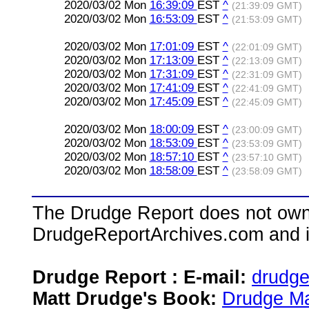
2020/03/02 Mon
16:39:09
EST
^
(21:39:09 GMT)
2020/03/02 Mon
16:53:09
EST
^
(21:53:09 GMT)
2020/03/02 Mon
17:01:09
EST
^
(22:01:09 GMT)
2020/03/02 Mon
17:13:09
EST
^
(22:13:09 GMT)
2020/03/02 Mon
17:31:09
EST
^
(22:31:09 GMT)
2020/03/02 Mon
17:41:09
EST
^
(22:41:09 GMT)
2020/03/02 Mon
17:45:09
EST
^
(22:45:09 GMT)
2020/03/02 Mon
18:00:09
EST
^
(23:00:09 GMT)
2020/03/02 Mon
18:53:09
EST
^
(23:53:09 GMT)
2020/03/02 Mon
18:57:10
EST
^
(23:57:10 GMT)
2020/03/02 Mon
18:58:09
EST
^
(23:58:09 GMT)
The Drudge Report does not own,
DrudgeReportArchives.com and is 
Drudge Report : E-mail:
drudg
Matt Drudge's Book:
Drudge Ma