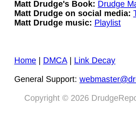
Matt Drudge's Book:
Drudge Ma
Matt Drudge on social media:
Matt Drudge music:
Playlist
Home
|
DMCA
|
Link Decay
General Support:
webmaster@dru
Copyright © 2026 DrudgeRepor