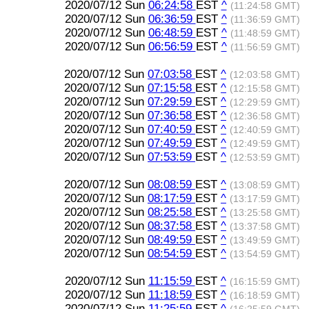
2020/07/12 Sun
06:24:58
EST
^
(11:24:58 GMT)
2020/07/12 Sun
06:36:59
EST
^
(11:36:59 GMT)
2020/07/12 Sun
06:48:59
EST
^
(11:48:59 GMT)
2020/07/12 Sun
06:56:59
EST
^
(11:56:59 GMT)
2020/07/12 Sun
07:03:58
EST
^
(12:03:58 GMT)
2020/07/12 Sun
07:15:58
EST
^
(12:15:58 GMT)
2020/07/12 Sun
07:29:59
EST
^
(12:29:59 GMT)
2020/07/12 Sun
07:36:58
EST
^
(12:36:58 GMT)
2020/07/12 Sun
07:40:59
EST
^
(12:40:59 GMT)
2020/07/12 Sun
07:49:59
EST
^
(12:49:59 GMT)
2020/07/12 Sun
07:53:59
EST
^
(12:53:59 GMT)
2020/07/12 Sun
08:08:59
EST
^
(13:08:59 GMT)
2020/07/12 Sun
08:17:59
EST
^
(13:17:59 GMT)
2020/07/12 Sun
08:25:58
EST
^
(13:25:58 GMT)
2020/07/12 Sun
08:37:58
EST
^
(13:37:58 GMT)
2020/07/12 Sun
08:49:59
EST
^
(13:49:59 GMT)
2020/07/12 Sun
08:54:59
EST
^
(13:54:59 GMT)
2020/07/12 Sun
11:15:59
EST
^
(16:15:59 GMT)
2020/07/12 Sun
11:18:59
EST
^
(16:18:59 GMT)
2020/07/12 Sun
11:25:59
EST
^