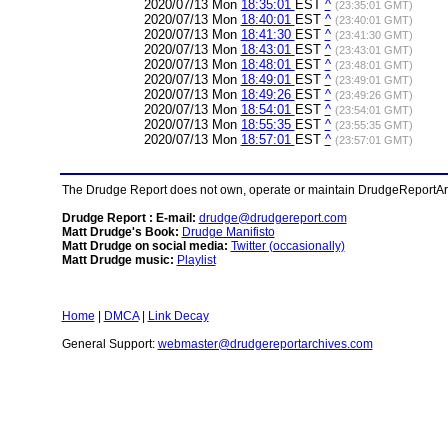
2020/07/13 Mon
18:35:01
EST
^
(23:35:01 GMT)
2020/07/13 Mon
18:40:01
EST
^
(23:40:01 GMT)
2020/07/13 Mon
18:41:30
EST
^
(23:41:30 GMT)
2020/07/13 Mon
18:43:01
EST
^
(23:43:01 GMT)
2020/07/13 Mon
18:48:01
EST
^
(23:48:01 GMT)
2020/07/13 Mon
18:49:01
EST
^
(23:49:01 GMT)
2020/07/13 Mon
18:49:26
EST
^
(23:49:26 GMT)
2020/07/13 Mon
18:54:01
EST
^
(23:54:01 GMT)
2020/07/13 Mon
18:55:35
EST
^
(23:55:35 GMT)
2020/07/13 Mon
18:57:01
EST
^
(23:57:01 GMT)
The Drudge Report does not own, operate or maintain DrudgeReportArchi
Drudge Report : E-mail:
drudge@drudgereport.com
Matt Drudge's Book:
Drudge Manifisto
Matt Drudge on social media:
Twitter (occasionally)
Matt Drudge music:
Playlist
Home
|
DMCA
|
Link Decay
General Support:
webmaster@drudgereportarchives.com