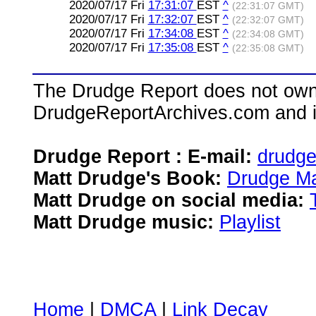
2020/07/17 Fri
17:31:07
EST
^
(22:31:07 GMT)
2020/07/17 Fri
17:32:07
EST
^
(22:32:07 GMT)
2020/07/17 Fri
17:34:08
EST
^
(22:34:08 GMT)
2020/07/17 Fri
17:35:08
EST
^
(22:35:08 GMT)
The Drudge Report does not own,
DrudgeReportArchives.com and is 
Drudge Report : E-mail:
drudg
Matt Drudge's Book:
Drudge Ma
Matt Drudge on social media:
Matt Drudge music:
Playlist
Home
|
DMCA
|
Link Decay