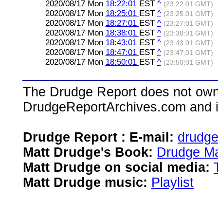
2020/08/17 Mon
18:22:01
EST
^
(23:22:01 GMT)
2020/08/17 Mon
18:25:01
EST
^
(23:25:01 GMT)
2020/08/17 Mon
18:27:01
EST
^
(23:27:01 GMT)
2020/08/17 Mon
18:38:01
EST
^
(23:38:01 GMT)
2020/08/17 Mon
18:43:01
EST
^
(23:43:01 GMT)
2020/08/17 Mon
18:47:01
EST
^
(23:47:01 GMT)
2020/08/17 Mon
18:50:01
EST
^
(23:50:01 GMT)
The Drudge Report does not own,
DrudgeReportArchives.com and is 
Drudge Report : E-mail:
drudg
Matt Drudge's Book:
Drudge Ma
Matt Drudge on social media:
Matt Drudge music:
Playlist