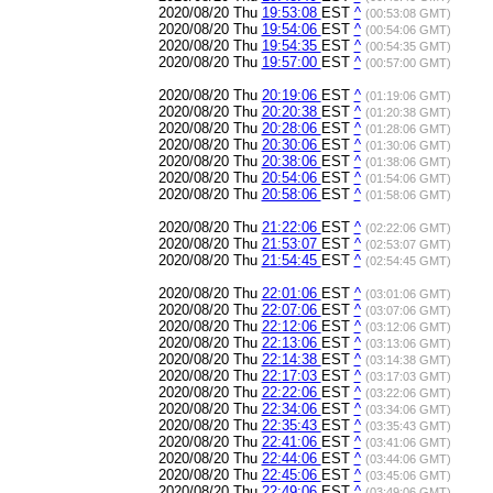
2020/08/20 Thu
19:53:08
EST
^
(00:53:08 GMT)
2020/08/20 Thu
19:54:06
EST
^
(00:54:06 GMT)
2020/08/20 Thu
19:54:35
EST
^
(00:54:35 GMT)
2020/08/20 Thu
19:57:00
EST
^
(00:57:00 GMT)
2020/08/20 Thu
20:19:06
EST
^
(01:19:06 GMT)
2020/08/20 Thu
20:20:38
EST
^
(01:20:38 GMT)
2020/08/20 Thu
20:28:06
EST
^
(01:28:06 GMT)
2020/08/20 Thu
20:30:06
EST
^
(01:30:06 GMT)
2020/08/20 Thu
20:38:06
EST
^
(01:38:06 GMT)
2020/08/20 Thu
20:54:06
EST
^
(01:54:06 GMT)
2020/08/20 Thu
20:58:06
EST
^
(01:58:06 GMT)
2020/08/20 Thu
21:22:06
EST
^
(02:22:06 GMT)
2020/08/20 Thu
21:53:07
EST
^
(02:53:07 GMT)
2020/08/20 Thu
21:54:45
EST
^
(02:54:45 GMT)
2020/08/20 Thu
22:01:06
EST
^
(03:01:06 GMT)
2020/08/20 Thu
22:07:06
EST
^
(03:07:06 GMT)
2020/08/20 Thu
22:12:06
EST
^
(03:12:06 GMT)
2020/08/20 Thu
22:13:06
EST
^
(03:13:06 GMT)
2020/08/20 Thu
22:14:38
EST
^
(03:14:38 GMT)
2020/08/20 Thu
22:17:03
EST
^
(03:17:03 GMT)
2020/08/20 Thu
22:22:06
EST
^
(03:22:06 GMT)
2020/08/20 Thu
22:34:06
EST
^
(03:34:06 GMT)
2020/08/20 Thu
22:35:43
EST
^
(03:35:43 GMT)
2020/08/20 Thu
22:41:06
EST
^
(03:41:06 GMT)
2020/08/20 Thu
22:44:06
EST
^
(03:44:06 GMT)
2020/08/20 Thu
22:45:06
EST
^
(03:45:06 GMT)
2020/08/20 Thu
22:49:06
EST
^
(03:49:06 GMT)