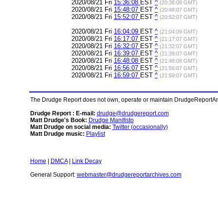
2020/08/21 Fri
15:36:08
EST
^
(20:36:08 GMT)
2020/08/21 Fri
15:48:07
EST
^
(20:48:07 GMT)
2020/08/21 Fri
15:52:07
EST
^
(20:52:07 GMT)
2020/08/21 Fri
16:04:09
EST
^
(21:04:09 GMT)
2020/08/21 Fri
16:17:07
EST
^
(21:17:07 GMT)
2020/08/21 Fri
16:32:07
EST
^
(21:32:07 GMT)
2020/08/21 Fri
16:39:07
EST
^
(21:39:07 GMT)
2020/08/21 Fri
16:48:08
EST
^
(21:48:08 GMT)
2020/08/21 Fri
16:56:07
EST
^
(21:56:07 GMT)
2020/08/21 Fri
16:59:07
EST
^
(21:59:07 GMT)
The Drudge Report does not own, operate or maintain DrudgeReportArchi
Drudge Report : E-mail:
drudge@drudgereport.com
Matt Drudge's Book:
Drudge Manifisto
Matt Drudge on social media:
Twitter (occasionally)
Matt Drudge music:
Playlist
Home
|
DMCA
|
Link Decay
General Support:
webmaster@drudgereportarchives.com