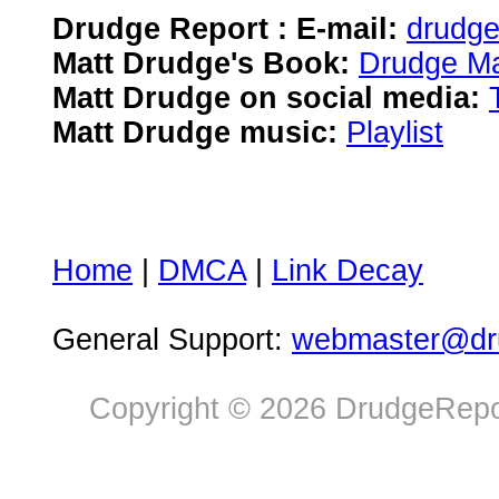
Drudge Report : E-mail:
drudg
Matt Drudge's Book:
Drudge Ma
Matt Drudge on social media:
Matt Drudge music:
Playlist
Home
|
DMCA
|
Link Decay
General Support:
webmaster@dru
Copyright © 2026 DrudgeRepor