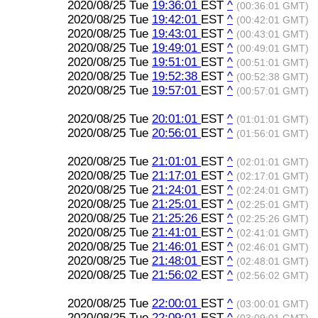
2020/08/25 Tue
19:36:01
EST
^
(00:36:01 GMT)
2020/08/25 Tue
19:42:01
EST
^
(00:42:01 GMT)
2020/08/25 Tue
19:43:01
EST
^
(00:43:01 GMT)
2020/08/25 Tue
19:49:01
EST
^
(00:49:01 GMT)
2020/08/25 Tue
19:51:01
EST
^
(00:51:01 GMT)
2020/08/25 Tue
19:52:38
EST
^
(00:52:38 GMT)
2020/08/25 Tue
19:57:01
EST
^
(00:57:01 GMT)
2020/08/25 Tue
20:01:01
EST
^
(01:01:01 GMT)
2020/08/25 Tue
20:56:01
EST
^
(01:56:01 GMT)
2020/08/25 Tue
21:01:01
EST
^
(02:01:01 GMT)
2020/08/25 Tue
21:17:01
EST
^
(02:17:01 GMT)
2020/08/25 Tue
21:24:01
EST
^
(02:24:01 GMT)
2020/08/25 Tue
21:25:01
EST
^
(02:25:01 GMT)
2020/08/25 Tue
21:25:26
EST
^
(02:25:26 GMT)
2020/08/25 Tue
21:41:01
EST
^
(02:41:01 GMT)
2020/08/25 Tue
21:46:01
EST
^
(02:46:01 GMT)
2020/08/25 Tue
21:48:01
EST
^
(02:48:01 GMT)
2020/08/25 Tue
21:56:02
EST
^
(02:56:02 GMT)
2020/08/25 Tue
22:00:01
EST
^
(03:00:01 GMT)
2020/08/25 Tue
22:09:01
EST
^