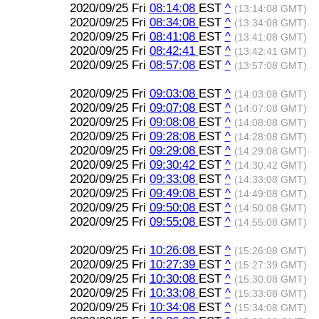
2020/09/25 Fri
08:14:08
EST
^
(13:14:08 GMT)
2020/09/25 Fri
08:34:08
EST
^
(13:34:08 GMT)
2020/09/25 Fri
08:41:08
EST
^
(13:41:08 GMT)
2020/09/25 Fri
08:42:41
EST
^
(13:42:41 GMT)
2020/09/25 Fri
08:57:08
EST
^
(13:57:08 GMT)
2020/09/25 Fri
09:03:08
EST
^
(14:03:08 GMT)
2020/09/25 Fri
09:07:08
EST
^
(14:07:08 GMT)
2020/09/25 Fri
09:08:08
EST
^
(14:08:08 GMT)
2020/09/25 Fri
09:28:08
EST
^
(14:28:08 GMT)
2020/09/25 Fri
09:29:08
EST
^
(14:29:08 GMT)
2020/09/25 Fri
09:30:42
EST
^
(14:30:42 GMT)
2020/09/25 Fri
09:33:08
EST
^
(14:33:08 GMT)
2020/09/25 Fri
09:49:08
EST
^
(14:49:08 GMT)
2020/09/25 Fri
09:50:08
EST
^
(14:50:08 GMT)
2020/09/25 Fri
09:55:08
EST
^
(14:55:08 GMT)
2020/09/25 Fri
10:26:08
EST
^
(15:26:08 GMT)
2020/09/25 Fri
10:27:39
EST
^
(15:27:39 GMT)
2020/09/25 Fri
10:30:08
EST
^
(15:30:08 GMT)
2020/09/25 Fri
10:33:08
EST
^
(15:33:08 GMT)
2020/09/25 Fri
10:34:08
EST
^
(15:34:08 GMT)