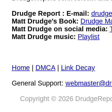
Drudge Report : E-mail:
drudg
Matt Drudge's Book:
Drudge Ma
Matt Drudge on social media:
Matt Drudge music:
Playlist
Home
|
DMCA
|
Link Decay
General Support:
webmaster@dru
Copyright © 2026 DrudgeRepor