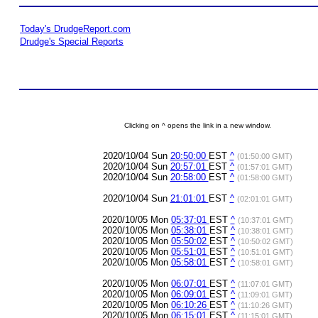
Today's DrudgeReport.com
Drudge's Special Reports
Clicking on ^ opens the link in a new window.
2020/10/04 Sun
20:50:00
EST
^
(01:50:00 GMT)
2020/10/04 Sun
20:57:01
EST
^
(01:57:01 GMT)
2020/10/04 Sun
20:58:00
EST
^
(01:58:00 GMT)
2020/10/04 Sun
21:01:01
EST
^
(02:01:01 GMT)
2020/10/05 Mon
05:37:01
EST
^
(10:37:01 GMT)
2020/10/05 Mon
05:38:01
EST
^
(10:38:01 GMT)
2020/10/05 Mon
05:50:02
EST
^
(10:50:02 GMT)
2020/10/05 Mon
05:51:01
EST
^
(10:51:01 GMT)
2020/10/05 Mon
05:58:01
EST
^
(10:58:01 GMT)
2020/10/05 Mon
06:07:01
EST
^
(11:07:01 GMT)
2020/10/05 Mon
06:09:01
EST
^
(11:09:01 GMT)
2020/10/05 Mon
06:10:26
EST
^
(11:10:26 GMT)
2020/10/05 Mon
06:15:01
EST
^
(11:15:01 GMT)