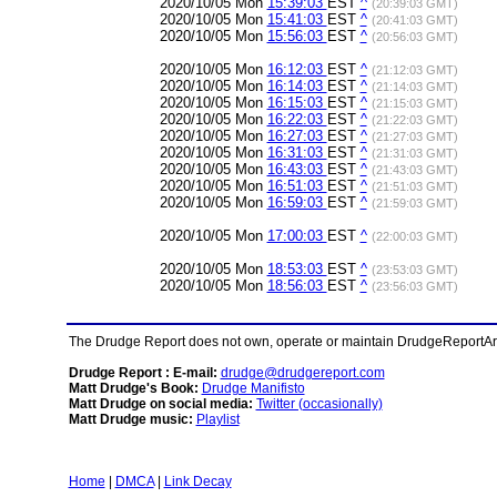
2020/10/05 Mon
15:39:03
EST
^
(20:39:03 GMT)
2020/10/05 Mon
15:41:03
EST
^
(20:41:03 GMT)
2020/10/05 Mon
15:56:03
EST
^
(20:56:03 GMT)
2020/10/05 Mon
16:12:03
EST
^
(21:12:03 GMT)
2020/10/05 Mon
16:14:03
EST
^
(21:14:03 GMT)
2020/10/05 Mon
16:15:03
EST
^
(21:15:03 GMT)
2020/10/05 Mon
16:22:03
EST
^
(21:22:03 GMT)
2020/10/05 Mon
16:27:03
EST
^
(21:27:03 GMT)
2020/10/05 Mon
16:31:03
EST
^
(21:31:03 GMT)
2020/10/05 Mon
16:43:03
EST
^
(21:43:03 GMT)
2020/10/05 Mon
16:51:03
EST
^
(21:51:03 GMT)
2020/10/05 Mon
16:59:03
EST
^
(21:59:03 GMT)
2020/10/05 Mon
17:00:03
EST
^
(22:00:03 GMT)
2020/10/05 Mon
18:53:03
EST
^
(23:53:03 GMT)
2020/10/05 Mon
18:56:03
EST
^
(23:56:03 GMT)
The Drudge Report does not own, operate or maintain DrudgeReportArchi
Drudge Report : E-mail:
drudge@drudgereport.com
Matt Drudge's Book:
Drudge Manifisto
Matt Drudge on social media:
Twitter (occasionally)
Matt Drudge music:
Playlist
Home
|
DMCA
|
Link Decay