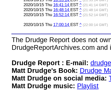
(21:35:14 GMT)
2020/10/15 Thu
16:41:14
EST
^
(21:41:14 GMT)
2020/10/15 Thu
16:48:14
EST
^
(21:48:14 GMT)
2020/10/15 Thu
16:52:14
EST
^
(21:52:14 GMT)
2020/10/15 Thu
17:00:14
EST
^
(22:00:14 GMT)
The Drudge Report does not own,
DrudgeReportArchives.com and is 
Drudge Report : E-mail:
drudg
Matt Drudge's Book:
Drudge Ma
Matt Drudge on social media:
Matt Drudge music:
Playlist