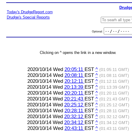
Drudge
Today's DrudgeReport.com
Drudge's Special Reports
Optional:
Clicking on ^ opens the link in a new window.
2020/10/14 Wed
20:05:11
EST
^
(01:05:11 GMT)
2020/10/14 Wed
20:08:11
EST
^
(01:08:11 GMT)
2020/10/14 Wed
20:12:11
EST
^
(01:12:11 GMT)
2020/10/14 Wed
20:13:39
EST
^
(01:13:39 GMT)
2020/10/14 Wed
20:20:11
EST
^
(01:20:11 GMT)
2020/10/14 Wed
20:21:43
EST
^
(01:21:43 GMT)
2020/10/14 Wed
20:25:12
EST
^
(01:25:12 GMT)
2020/10/14 Wed
20:28:11
EST
^
(01:28:11 GMT)
2020/10/14 Wed
20:32:12
EST
^
(01:32:12 GMT)
2020/10/14 Wed
20:34:12
EST
^
(01:34:12 GMT)
2020/10/14 Wed
20:43:11
EST
^
(01:43:11 GMT)