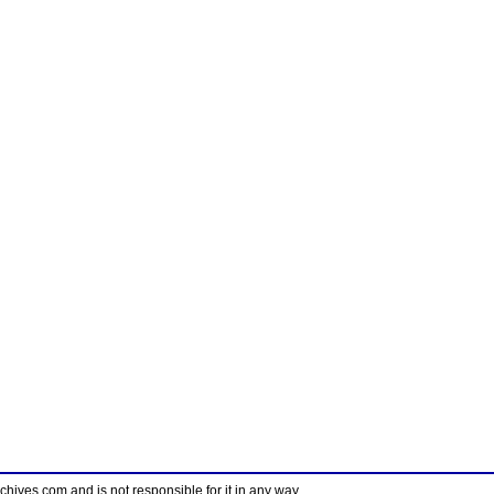
ves.com and is not responsible for it in any way.