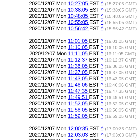
2020/12/07 Mon
10:27:05
EST
^
(15:27:05 GMT)
2020/12/07 Mon
10:38:05
EST
^
(15:38:05 GMT)
2020/12/07 Mon
10:48:05
EST
^
(15:48:05 GMT)
2020/12/07 Mon
10:55:05
EST
^
(15:55:05 GMT)
2020/12/07 Mon
10:56:42
EST
^
(15:56:42 GMT)
2020/12/07 Mon
11:01:05
EST
^
(16:01:05 GMT)
2020/12/07 Mon
11:10:05
EST
^
(16:10:05 GMT)
2020/12/07 Mon
11:11:05
EST
^
(16:11:05 GMT)
2020/12/07 Mon
11:12:37
EST
^
(16:12:37 GMT)
2020/12/07 Mon
11:36:05
EST
^
(16:36:05 GMT)
2020/12/07 Mon
11:37:05
EST
^
(16:37:05 GMT)
2020/12/07 Mon
11:43:05
EST
^
(16:43:05 GMT)
2020/12/07 Mon
11:46:06
EST
^
(16:46:06 GMT)
2020/12/07 Mon
11:47:35
EST
^
(16:47:35 GMT)
2020/12/07 Mon
11:49:51
EST
^
(16:49:51 GMT)
2020/12/07 Mon
11:52:05
EST
^
(16:52:05 GMT)
2020/12/07 Mon
11:56:05
EST
^
(16:56:05 GMT)
2020/12/07 Mon
11:59:05
EST
^
(16:59:05 GMT)
2020/12/07 Mon
12:00:35
EST
^
(17:00:35 GMT)
2020/12/07 Mon
12:03:03
EST
^
(17:03:03 GMT)