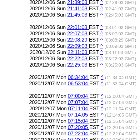
2020/12/06 Sun
21:39:03
EST
^
(02:39:03 GMT)
2020/12/06 Sun
21:41:03
EST
^
(02:41:03 GMT)
2020/12/06 Sun
21:45:03
EST
^
(02:45:03 GMT)
2020/12/06 Sun
22:01:03
EST
^
(03:01:03 GMT)
2020/12/06 Sun
22:07:03
EST
^
(03:07:03 GMT)
2020/12/06 Sun
22:08:29
EST
^
(03:08:29 GMT)
2020/12/06 Sun
22:09:03
EST
^
(03:09:03 GMT)
2020/12/06 Sun
22:11:03
EST
^
(03:11:03 GMT)
2020/12/06 Sun
22:22:03
EST
^
(03:22:03 GMT)
2020/12/06 Sun
22:25:03
EST
^
(03:25:03 GMT)
2020/12/07 Mon
06:34:04
EST
^
(11:34:04 GMT)
2020/12/07 Mon
06:53:04
EST
^
(11:53:04 GMT)
2020/12/07 Mon
07:00:04
EST
^
(12:00:04 GMT)
2020/12/07 Mon
07:07:04
EST
^
(12:07:04 GMT)
2020/12/07 Mon
07:11:04
EST
^
(12:11:04 GMT)
2020/12/07 Mon
07:14:05
EST
^
(12:14:05 GMT)
2020/12/07 Mon
07:15:04
EST
^
(12:15:04 GMT)
2020/12/07 Mon
07:20:05
EST
^
(12:20:05 GMT)
2020/12/07 Mon
07:22:04
EST
^
(12:22:04 GMT)
2020/12/07 Mon
07:23:04
EST
^