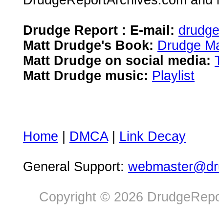
DrudgeReportArchives.com and is 
Drudge Report : E-mail:
drudg
Matt Drudge's Book:
Drudge Ma
Matt Drudge on social media:
Matt Drudge music:
Playlist
Home
|
DMCA
|
Link Decay
General Support:
webmaster@dru
Copyright © 2026 DrudgeRepor