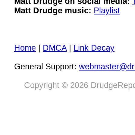
Matt Drudge on social media:
Matt Drudge music:
Playlist
Home
|
DMCA
|
Link Decay
General Support:
webmaster@dru
Copyright © 2026 DrudgeRepor