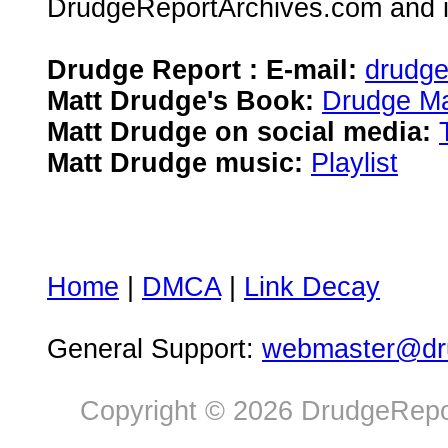
DrudgeReportArchives.com and is 
Drudge Report : E-mail:
drudg
Matt Drudge's Book:
Drudge Ma
Matt Drudge on social media:
Matt Drudge music:
Playlist
Home
|
DMCA
|
Link Decay
General Support:
webmaster@dru
Copyright © 2026 DrudgeRepor