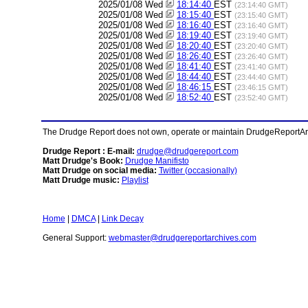
2025/01/08 Wed
18:14:40
EST
(23:14:40 GMT)
2025/01/08 Wed
18:15:40
EST
(23:15:40 GMT)
2025/01/08 Wed
18:16:40
EST
(23:16:40 GMT)
2025/01/08 Wed
18:19:40
EST
(23:19:40 GMT)
2025/01/08 Wed
18:20:40
EST
(23:20:40 GMT)
2025/01/08 Wed
18:26:40
EST
(23:26:40 GMT)
2025/01/08 Wed
18:41:40
EST
(23:41:40 GMT)
2025/01/08 Wed
18:44:40
EST
(23:44:40 GMT)
2025/01/08 Wed
18:46:15
EST
(23:46:15 GMT)
2025/01/08 Wed
18:52:40
EST
(23:52:40 GMT)
The Drudge Report does not own, operate or maintain DrudgeReportArchi
Drudge Report : E-mail:
drudge@drudgereport.com
Matt Drudge's Book:
Drudge Manifisto
Matt Drudge on social media:
Twitter (occasionally)
Matt Drudge music:
Playlist
Home
|
DMCA
|
Link Decay
General Support:
webmaster@drudgereportarchives.com