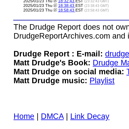
2025/01/23 Thu
18:32:43
EST
(23:32:43 GMT)
2025/01/23 Thu
18:38:43
EST
(23:38:43 GMT)
2025/01/23 Thu
18:58:43
EST
(23:58:43 GMT)
The Drudge Report does not own,
DrudgeReportArchives.com and is 
Drudge Report : E-mail:
drudg
Matt Drudge's Book:
Drudge Ma
Matt Drudge on social media:
Matt Drudge music:
Playlist
Home
|
DMCA
|
Link Decay