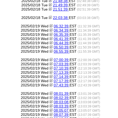
2025/02/18 Tue
21:48:38
EST
(02:48:38 GMT)
2025/02/18 Tue
21:49:39
EST
(02:49:39 GMT)
2025/02/18 Tue
21:51:39
EST
(02:51:39 GMT)
2025/02/18 Tue
22:03:38
EST
(03:03:38 GMT)
2025/02/19 Wed
06:32:39
EST
(11:32:39 GMT)
2025/02/19 Wed
06:34:39
EST
(11:34:39 GMT)
2025/02/19 Wed
06:35:39
EST
(11:35:39 GMT)
2025/02/19 Wed
06:41:39
EST
(11:41:39 GMT)
2025/02/19 Wed
06:44:39
EST
(11:44:39 GMT)
2025/02/19 Wed
06:50:39
EST
(11:50:39 GMT)
2025/02/19 Wed
06:55:39
EST
(11:55:39 GMT)
2025/02/19 Wed
07:00:39
EST
(12:00:39 GMT)
2025/02/19 Wed
07:03:39
EST
(12:03:39 GMT)
2025/02/19 Wed
07:10:39
EST
(12:10:39 GMT)
2025/02/19 Wed
07:13:39
EST
(12:13:39 GMT)
2025/02/19 Wed
07:14:39
EST
(12:14:39 GMT)
2025/02/19 Wed
07:17:39
EST
(12:17:39 GMT)
2025/02/19 Wed
07:43:39
EST
(12:43:39 GMT)
2025/02/19 Wed
08:01:39
EST
(13:01:39 GMT)
2025/02/19 Wed
08:02:39
EST
(13:02:39 GMT)
2025/02/19 Wed
08:03:08
EST
(13:03:08 GMT)
2025/02/19 Wed
08:03:39
EST
(13:03:39 GMT)
2025/02/19 Wed
08:05:07
EST
(13:05:07 GMT)
2025/02/19 Wed
08:07:39
EST
(13:07:39 GMT)