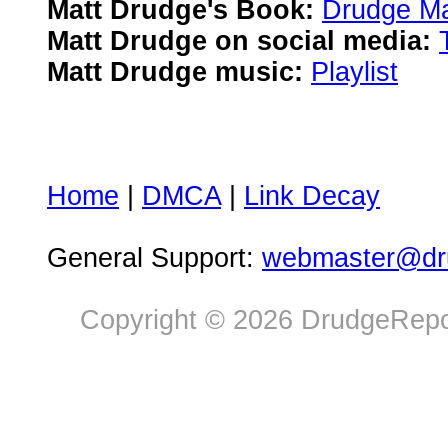
Matt Drudge's Book:
Drudge Ma
Matt Drudge on social media:
Matt Drudge music:
Playlist
Home
|
DMCA
|
Link Decay
General Support:
webmaster@dru
Copyright © 2026 DrudgeRepor