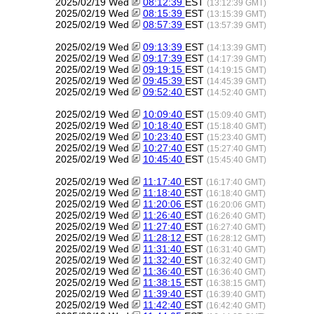
2025/02/19 Wed
08:12:39
EST
(13:12:39 GMT)
2025/02/19 Wed
08:15:39
EST
(13:15:39 GMT)
2025/02/19 Wed
08:57:39
EST
(13:57:39 GMT)
2025/02/19 Wed
09:13:39
EST
(14:13:39 GMT)
2025/02/19 Wed
09:17:39
EST
(14:17:39 GMT)
2025/02/19 Wed
09:19:15
EST
(14:19:15 GMT)
2025/02/19 Wed
09:45:39
EST
(14:45:39 GMT)
2025/02/19 Wed
09:52:40
EST
(14:52:40 GMT)
2025/02/19 Wed
10:09:40
EST
(15:09:40 GMT)
2025/02/19 Wed
10:18:40
EST
(15:18:40 GMT)
2025/02/19 Wed
10:23:40
EST
(15:23:40 GMT)
2025/02/19 Wed
10:27:40
EST
(15:27:40 GMT)
2025/02/19 Wed
10:45:40
EST
(15:45:40 GMT)
2025/02/19 Wed
11:17:40
EST
(16:17:40 GMT)
2025/02/19 Wed
11:18:40
EST
(16:18:40 GMT)
2025/02/19 Wed
11:20:06
EST
(16:20:06 GMT)
2025/02/19 Wed
11:26:40
EST
(16:26:40 GMT)
2025/02/19 Wed
11:27:40
EST
(16:27:40 GMT)
2025/02/19 Wed
11:28:12
EST
(16:28:12 GMT)
2025/02/19 Wed
11:31:40
EST
(16:31:40 GMT)
2025/02/19 Wed
11:32:40
EST
(16:32:40 GMT)
2025/02/19 Wed
11:36:40
EST
(16:36:40 GMT)
2025/02/19 Wed
11:38:15
EST
(16:38:15 GMT)
2025/02/19 Wed
11:39:40
EST
(16:39:40 GMT)
2025/02/19 Wed
11:42:40
EST
(16:42:40 GMT)