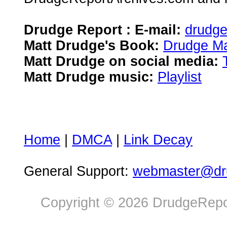
Drudge Report : E-mail:
drudg
Matt Drudge's Book:
Drudge Ma
Matt Drudge on social media:
Matt Drudge music:
Playlist
Home
|
DMCA
|
Link Decay
General Support:
webmaster@dru
Copyright © 2026 DrudgeRepor