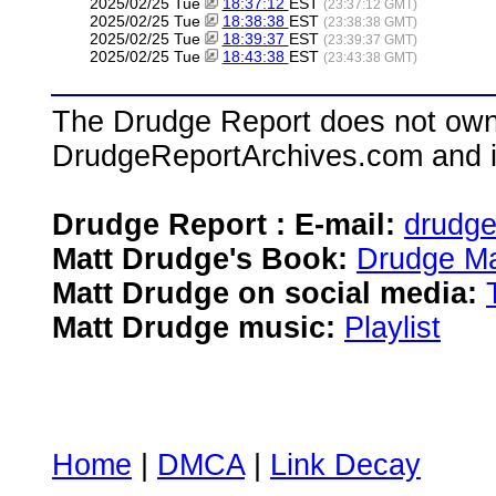
2025/02/25 Tue
18:37:12
EST
(23:37:12 GMT)
2025/02/25 Tue
18:38:38
EST
(23:38:38 GMT)
2025/02/25 Tue
18:39:37
EST
(23:39:37 GMT)
2025/02/25 Tue
18:43:38
EST
(23:43:38 GMT)
The Drudge Report does not own,
DrudgeReportArchives.com and is 
Drudge Report : E-mail:
drudg
Matt Drudge's Book:
Drudge Ma
Matt Drudge on social media:
Matt Drudge music:
Playlist
Home
|
DMCA
|
Link Decay